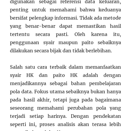
digunakan sebagai referensi data keluaran,
penting untuk memahami bahwa keduanya
bersifat pelengkap informasi. Tidak ada metode
yang benar-benar dapat memastikan hasil
tertentu secara pasti. Oleh karena itu,
penggunaan syair maupun paito sebaiknya
dilakukan secara bijak dan tidak berlebihan.
Salah satu cara terbaik dalam memanfaatkan
syair HK dan paito HK adalah dengan
menjadikannya sebagai bahan pembelajaran
pola data. Fokus utama sebaiknya bukan hanya
pada hasil akhir, tetapi juga pada bagaimana
seseorang memahami perubahan pola yang
terjadi setiap harinya. Dengan pendekatan
seperti ini, proses analisis akan terasa lebih