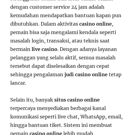
dengan customer service 24 jam adalah
kemudahan mendapatkan bantuan kapan pun
dibutuhkan. Dalam aktivitas
casino online
,
pemain bisa saja mengalami kendala seperti
masalah login, transaksi, atau teknis saat
bermain
live casino
. Dengan adanya layanan
pelanggan yang selalu aktif, semua masalah
tersebut dapat diselesaikan dengan cepat
sehingga pengalaman
judi casino online
tetap
lancar.
Selain itu, banyak
situs casino online
terpercaya menyediakan berbagai kanal
komunikasi seperti live chat, WhatsApp, email,
hingga bantuan tiket. Sistem ini membuat
pemain
casino online
lebih mudah