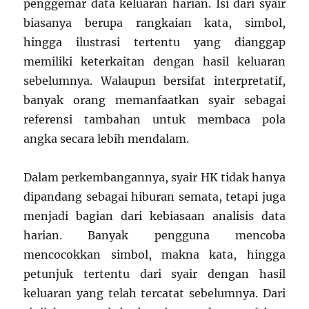
penggemar data keluaran harian. Isi dari syair
biasanya berupa rangkaian kata, simbol,
hingga ilustrasi tertentu yang dianggap
memiliki keterkaitan dengan hasil keluaran
sebelumnya. Walaupun bersifat interpretatif,
banyak orang memanfaatkan syair sebagai
referensi tambahan untuk membaca pola
angka secara lebih mendalam.
Dalam perkembangannya, syair HK tidak hanya
dipandang sebagai hiburan semata, tetapi juga
menjadi bagian dari kebiasaan analisis data
harian. Banyak pengguna mencoba
mencocokkan simbol, makna kata, hingga
petunjuk tertentu dari syair dengan hasil
keluaran yang telah tercatat sebelumnya. Dari