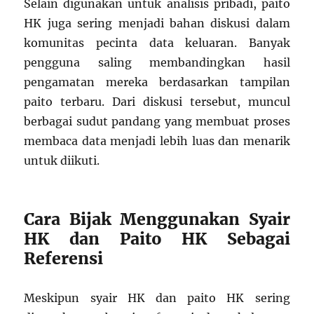
Selain digunakan untuk analisis pribadi, paito
HK juga sering menjadi bahan diskusi dalam
komunitas pecinta data keluaran. Banyak
pengguna saling membandingkan hasil
pengamatan mereka berdasarkan tampilan
paito terbaru. Dari diskusi tersebut, muncul
berbagai sudut pandang yang membuat proses
membaca data menjadi lebih luas dan menarik
untuk diikuti.
Cara Bijak Menggunakan Syair
HK dan Paito HK Sebagai
Referensi
Meskipun syair HK dan paito HK sering