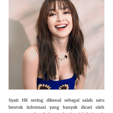
Syair HK sering dikenal sebagai salah satu
bentuk informasi yang banyak dicari oleh