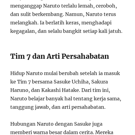
menganggap Naruto terlalu lemah, ceroboh,
dan sulit berkembang. Namun, Naruto terus
melangkah. Ia berlatih keras, menghadapi
kegagalan, dan selalu bangkit setiap kali jatuh.
Tim 7 dan Arti Persahabatan
Hidup Naruto mulai berubah setelah ia masuk
ke Tim 7 bersama Sasuke Uchiha, Sakura
Haruno, dan Kakashi Hatake. Dari tim ini,
Naruto belajar banyak hal tentang kerja sama,
tanggung jawab, dan arti persahabatan.
Hubungan Naruto dengan Sasuke juga
memberi warna besar dalam cerita. Mereka