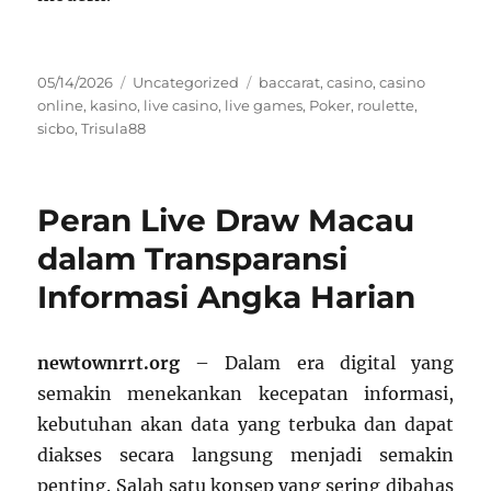
Posted
Categories
Tags
05/14/2026
Uncategorized
baccarat
,
casino
,
casino
on
online
,
kasino
,
live casino
,
live games
,
Poker
,
roulette
,
sicbo
,
Trisula88
Peran Live Draw Macau
dalam Transparansi
Informasi Angka Harian
newtownrrt.org
– Dalam era digital yang
semakin menekankan kecepatan informasi,
kebutuhan akan data yang terbuka dan dapat
diakses secara langsung menjadi semakin
penting. Salah satu konsep yang sering dibahas