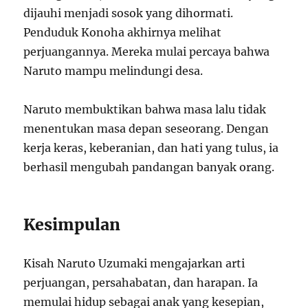
dijauhi menjadi sosok yang dihormati.
Penduduk Konoha akhirnya melihat
perjuangannya. Mereka mulai percaya bahwa
Naruto mampu melindungi desa.
Naruto membuktikan bahwa masa lalu tidak
menentukan masa depan seseorang. Dengan
kerja keras, keberanian, dan hati yang tulus, ia
berhasil mengubah pandangan banyak orang.
Kesimpulan
Kisah Naruto Uzumaki mengajarkan arti
perjuangan, persahabatan, dan harapan. Ia
memulai hidup sebagai anak yang kesepian,