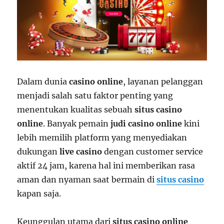
Dalam dunia
casino online
, layanan pelanggan
menjadi salah satu faktor penting yang
menentukan kualitas sebuah
situs casino
online
. Banyak pemain
judi casino online
kini
lebih memilih platform yang menyediakan
dukungan
live casino
dengan customer service
aktif 24 jam, karena hal ini memberikan rasa
aman dan nyaman saat bermain di
situs casino
kapan saja.
Keunggulan utama dari
situs casino online