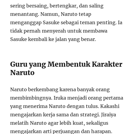
sering bersaing, bertengkar, dan saling
menantang. Namun, Naruto tetap
menganggap Sasuke sebagai teman penting. Ia
tidak pernah menyerah untuk membawa
Sasuke kembali ke jalan yang benar.
Guru yang Membentuk Karakter
Naruto
Naruto berkembang karena banyak orang
membimbingnya. Iruka menjadi orang pertama
yang menerima Naruto dengan tulus. Kakashi
mengajarkan kerja sama dan strategi. Jiraiya
melatih Naruto agar lebih kuat, sekaligus
mengajarkan arti perjuangan dan harapan.