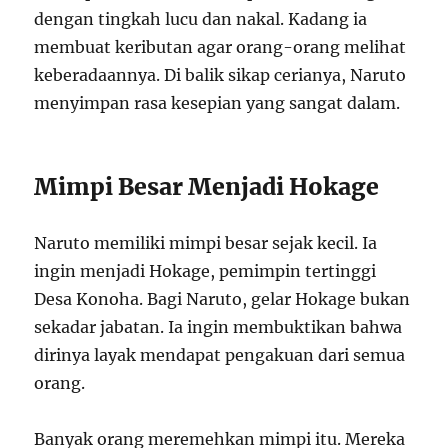
dengan tingkah lucu dan nakal. Kadang ia
membuat keributan agar orang-orang melihat
keberadaannya. Di balik sikap cerianya, Naruto
menyimpan rasa kesepian yang sangat dalam.
Mimpi Besar Menjadi Hokage
Naruto memiliki mimpi besar sejak kecil. Ia
ingin menjadi Hokage, pemimpin tertinggi
Desa Konoha. Bagi Naruto, gelar Hokage bukan
sekadar jabatan. Ia ingin membuktikan bahwa
dirinya layak mendapat pengakuan dari semua
orang.
Banyak orang meremehkan mimpi itu. Mereka