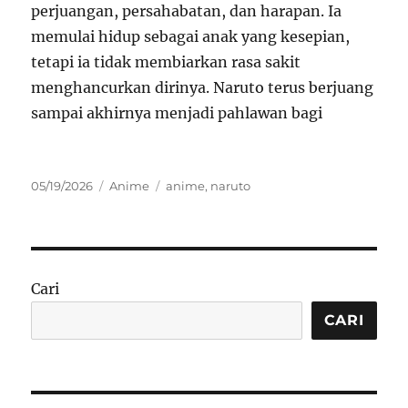
perjuangan, persahabatan, dan harapan. Ia
memulai hidup sebagai anak yang kesepian,
tetapi ia tidak membiarkan rasa sakit
menghancurkan dirinya. Naruto terus berjuang
sampai akhirnya menjadi pahlawan bagi
Posted
Categories
Tags
05/19/2026
Anime
anime
,
naruto
on
Cari
CARI