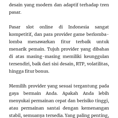
desain yang modern dan adaptif terhadap tren
pasar.
Pasar slot online di Indonesia sangat
kompetitif, dan para provider game berlomba-
lomba menawarkan fitur terbaik untuk
menarik pemain. Tujuh provider yang dibahas
di atas masing-masing memiliki keunggulan
tersendiri, baik dari sisi desain, RTP, volatilitas,
hingga fitur bonus.
Memilih provider yang sesuai tergantung pada
gaya bermain Anda. Apakah Anda lebih
menyukai permainan cepat dan berisiko tinggi,
atau permainan santai dengan kemenangan
stabil, semuanya tersedia. Yang paling penting,