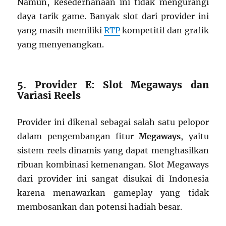
Namun, kesederhanaan ini tidak mengurangi
daya tarik game. Banyak slot dari provider ini
yang masih memiliki
RTP
kompetitif dan grafik
yang menyenangkan.
5. Provider E: Slot Megaways dan
Variasi Reels
Provider ini dikenal sebagai salah satu pelopor
dalam pengembangan fitur
Megaways
, yaitu
sistem reels dinamis yang dapat menghasilkan
ribuan kombinasi kemenangan. Slot Megaways
dari provider ini sangat disukai di Indonesia
karena menawarkan gameplay yang tidak
membosankan dan potensi hadiah besar.