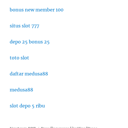
bonus new member 100
situs slot 777
depo 25 bonus 25
toto slot
daftar medusa88
medusa88
slot depo 5 ribu