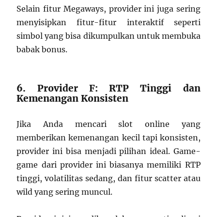
Selain fitur Megaways, provider ini juga sering
menyisipkan fitur-fitur interaktif seperti
simbol yang bisa dikumpulkan untuk membuka
babak bonus.
6. Provider F: RTP Tinggi dan
Kemenangan Konsisten
Jika Anda mencari slot online yang
memberikan kemenangan kecil tapi konsisten,
provider ini bisa menjadi pilihan ideal. Game-
game dari provider ini biasanya memiliki RTP
tinggi, volatilitas sedang, dan fitur scatter atau
wild yang sering muncul.