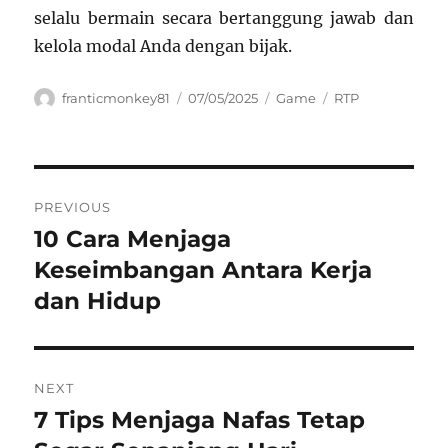
selalu bermain secara bertanggung jawab dan
kelola modal Anda dengan bijak.
Author
Posted
Categories
Tags
franticmonkey81
07/05/2025
Game
RTP
on
Navigasi
PREVIOUS
pos
10 Cara Menjaga
Previous
post:
Keseimbangan Antara Kerja
dan Hidup
NEXT
7 Tips Menjaga Nafas Tetap
Next
post: