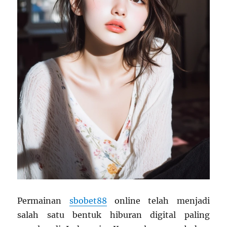
Permainan
sbobet88
online telah menjadi
salah satu bentuk hiburan digital paling