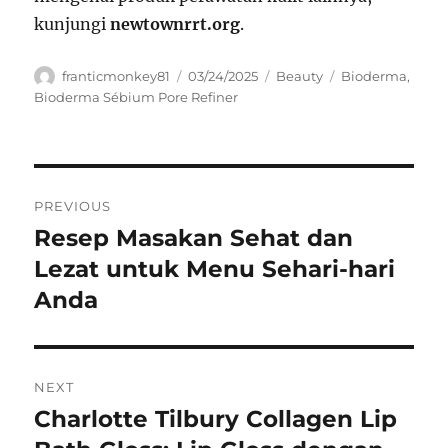
kunjungi
newtownrrt.org
.
Author
Posted
Categories
Tags
franticmonkey81
03/24/2025
Beauty
Bioderma
,
on
Bioderma Sébium Pore Refiner
Navigasi
PREVIOUS
pos
Resep Masakan Sehat dan
Previous
post:
Lezat untuk Menu Sehari-hari
Anda
NEXT
Charlotte Tilbury Collagen Lip
Next
post: