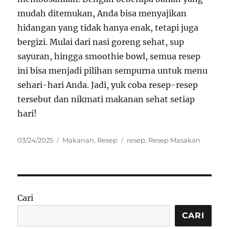
mudah ditemukan, Anda bisa menyajikan
hidangan yang tidak hanya enak, tetapi juga
bergizi. Mulai dari nasi goreng sehat, sup
sayuran, hingga smoothie bowl, semua resep
ini bisa menjadi pilihan sempurna untuk menu
sehari-hari Anda. Jadi, yuk coba resep-resep
tersebut dan nikmati makanan sehat setiap
hari!
Posted
Categories
Tags
03/24/2025
Makanan
,
Resep
resep
,
Resep Masakan
on
Cari
CARI