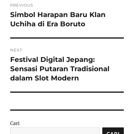
PREVIOUS
pos
Simbol Harapan Baru Klan
Previous
post:
Uchiha di Era Boruto
NEXT
Festival Digital Jepang:
Next
post:
Sensasi Putaran Tradisional
dalam Slot Modern
Cari
CARI