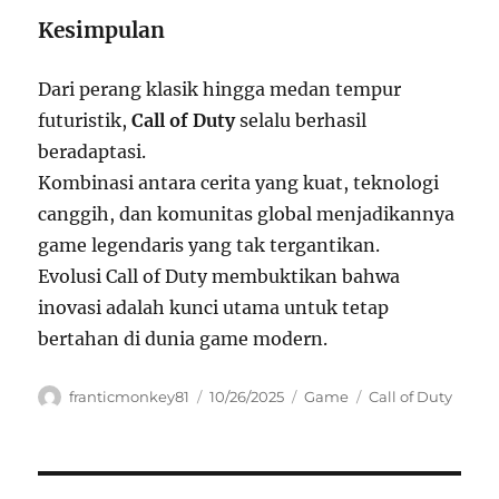
Kesimpulan
Dari perang klasik hingga medan tempur
futuristik,
Call of Duty
selalu berhasil
beradaptasi.
Kombinasi antara cerita yang kuat, teknologi
canggih, dan komunitas global menjadikannya
game legendaris yang tak tergantikan.
Evolusi Call of Duty membuktikan bahwa
inovasi adalah kunci utama untuk tetap
bertahan di dunia game modern.
Author
Posted
Categories
Tags
franticmonkey81
10/26/2025
Game
Call of Duty
on
Navigasi