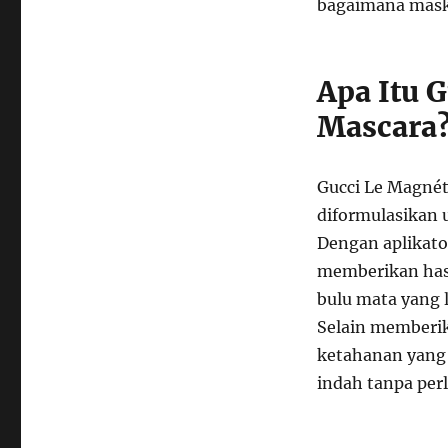
bagaimana mask
Apa Itu 
Mascara
Gucci Le Magné
diformulasikan 
Dengan aplikato
memberikan hasi
bulu mata yang 
Selain memberik
ketahanan yang 
indah tanpa per