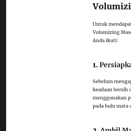
Volumiz
Untuk mendapatk
Volumizing Masc
Anda ikuti:
1.
Persiapk
Sebelum mengap
keadaan bersih 
menggunakan pe
pada bulu mata 
2.
Ambil Ma