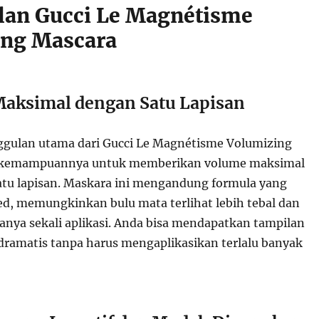
an Gucci Le Magnétisme
ing Mascara
aksimal dengan Satu Lapisan
ggulan utama dari Gucci Le Magnétisme Volumizing
 kemampuannya untuk memberikan volume maksimal
tu lapisan. Maskara ini mengandung formula yang
d, memungkinkan bulu mata terlihat lebih tebal dan
nya sekali aplikasi. Anda bisa mendapatkan tampilan
dramatis tanpa harus mengaplikasikan terlalu banyak