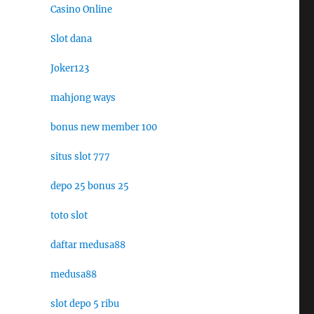
Casino Online
Slot dana
Joker123
mahjong ways
bonus new member 100
situs slot 777
depo 25 bonus 25
toto slot
daftar medusa88
medusa88
slot depo 5 ribu