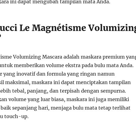
ara ini dapat mengubah tampilan mata Anda.
Gucci Le Magnétisme Volumizin
?
tisme Volumizing Mascara adalah maskara premium yan
untuk memberikan volume ekstra pada bulu mata Anda.
r yang inovatif dan formula yang ringan namun
l maksimal, maskara ini dapat menciptakan tampilan
lebih tebal, panjang, dan terpisah dengan sempurna.
an volume yang luar biasa, maskara ini juga memiliki
baik sepanjang hari, menjaga bulu mata tetap terlihat
lu touch-up.