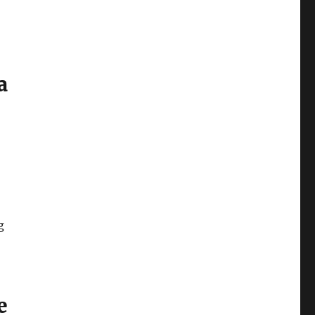
a
g
e