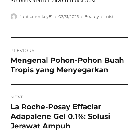
Seconds Starter Vita Complex Mist!
Author
Posted
Categories
Tags
franticmonkey81
03/31/2025
Beauty
mist
on
Navigasi
PREVIOUS
pos
Mengenal Pohon-Pohon Buah
Previous
post:
Tropis yang Menyegarkan
NEXT
La Roche-Posay Effaclar
Next
post:
Adapalene Gel 0.1%: Solusi
Jerawat Ampuh