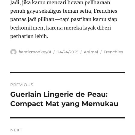
Jadi, jika kamu mencari hewan peliharaan
penuh gaya sekaligus teman setia, Frenchies
pantas jadi pilihan—tapi pastikan kamu siap
berkomitmen, karena mereka layak diberi
perhatian lebih.
Author
Posted
Categories
Tags
franticmonkey81
04/24/2025
Animal
Frenchies
on
Navigasi
PREVIOUS
pos
Guerlain Lingerie de Peau:
Previous
post:
Compact Mat yang Memukau
NEXT