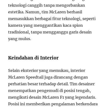
teknologi canggih tanpa mengorbankan
estetika. Namun, tim McLaren berhasil
memasukkan berbagai fitur teknologi, seperti
kamera yang menggantikan kaca spion
tradisional, tanpa mengganggu garis desain
yang mulus.
Keindahan di Interior
Selain eksterior yang memukau, interior
McLaren Speedtail juga dirancang dengan
perhatian besar terhadap detail. Tim desainer
menempatkan pengemudi di posisi tengah,
mengikuti desain McLaren F1 yang legendaris.
Posisi ini memberikan pengalaman berkendara