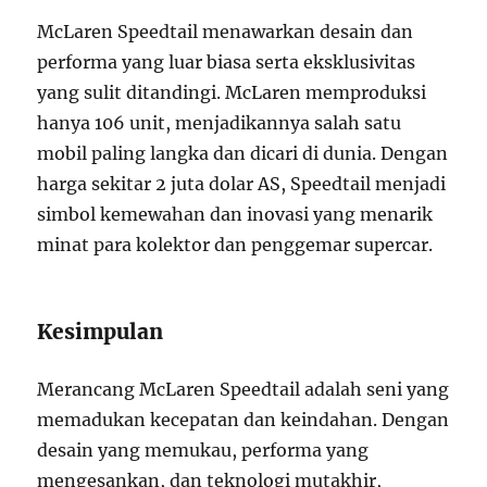
McLaren Speedtail menawarkan desain dan
performa yang luar biasa serta eksklusivitas
yang sulit ditandingi. McLaren memproduksi
hanya 106 unit, menjadikannya salah satu
mobil paling langka dan dicari di dunia. Dengan
harga sekitar 2 juta dolar AS, Speedtail menjadi
simbol kemewahan dan inovasi yang menarik
minat para kolektor dan penggemar supercar.
Kesimpulan
Merancang McLaren Speedtail adalah seni yang
memadukan kecepatan dan keindahan. Dengan
desain yang memukau, performa yang
mengesankan, dan teknologi mutakhir,