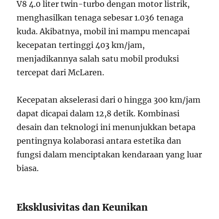
V8 4.0 liter twin-turbo dengan motor listrik,
menghasilkan tenaga sebesar 1.036 tenaga
kuda. Akibatnya, mobil ini mampu mencapai
kecepatan tertinggi 403 km/jam,
menjadikannya salah satu mobil produksi
tercepat dari McLaren.
Kecepatan akselerasi dari 0 hingga 300 km/jam
dapat dicapai dalam 12,8 detik. Kombinasi
desain dan teknologi ini menunjukkan betapa
pentingnya kolaborasi antara estetika dan
fungsi dalam menciptakan kendaraan yang luar
biasa.
Eksklusivitas dan Keunikan