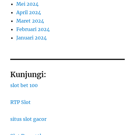
Mei 2024
April 2024
Maret 2024
Februari 2024
Januari 2024
Kunjungi:
slot bet 100
RTP Slot
situs slot gacor