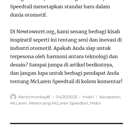
Speedtail menetapkan standar baru dalam
dunia otomotif.
Di Newtownrrt.org, kami senang berbagi kisah
inspiratif seperti ini tentang seni dan inovasi di
industri otomotif. Apakah Anda siap untuk
terpesona oleh harmoni antara teknologi dan
desain? Sampai jumpa di artikel berikutnya,
dan jangan lupa untuk berbagi pendapat Anda
tentang McLaren Speedtail di kolom komentar!
Author
Posted
Categories
Tags
franticmonkey81
04/20/2025
mobil
Kecepatan
,
on
McLaren
,
Merancang McLaren Speedtail
,
Mobil
Navigasi