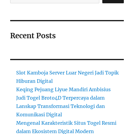
Recent Posts
Slot Kamboja Server Luar Negeri Jadi Topik
Hiburan Digital
Keqing Pejuang Liyue Mandiri Ambisius
Judi Togel Broto4D Terpercaya dalam
Lanskap Transformasi Teknologi dan
Komunikasi Digital
Mengenal Karakteristik Situs Togel Resmi
dalam Ekosistem Digital Modern