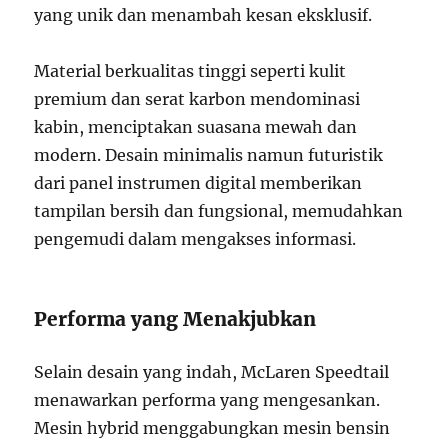
yang unik dan menambah kesan eksklusif.
Material berkualitas tinggi seperti kulit
premium dan serat karbon mendominasi
kabin, menciptakan suasana mewah dan
modern. Desain minimalis namun futuristik
dari panel instrumen digital memberikan
tampilan bersih dan fungsional, memudahkan
pengemudi dalam mengakses informasi.
Performa yang Menakjubkan
Selain desain yang indah, McLaren Speedtail
menawarkan performa yang mengesankan.
Mesin hybrid menggabungkan mesin bensin