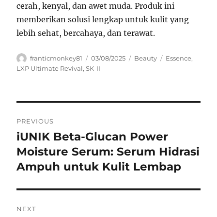
cerah, kenyal, dan awet muda. Produk ini
memberikan solusi lengkap untuk kulit yang
lebih sehat, bercahaya, dan terawat.
Author
Posted
Categories
Tags
franticmonkey81
03/08/2025
Beauty
Essence
,
on
LXP Ultimate Revival
,
SK-II
Navigasi
PREVIOUS
pos
iUNIK Beta-Glucan Power
Previous
post:
Moisture Serum: Serum Hidrasi
Ampuh untuk Kulit Lembap
NEXT