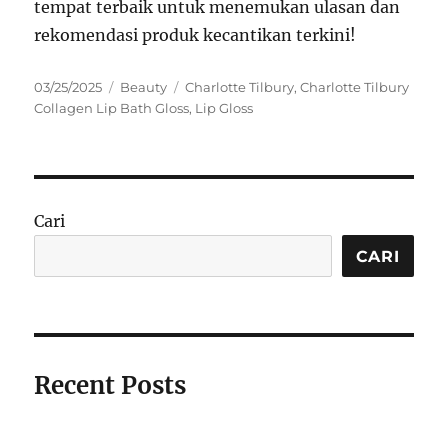
tempat terbaik untuk menemukan ulasan dan
rekomendasi produk kecantikan terkini!
Posted
Categories
Tags
03/25/2025
Beauty
Charlotte Tilbury
,
Charlotte Tilbury
on
Collagen Lip Bath Gloss
,
Lip Gloss
Cari
CARI
Recent Posts