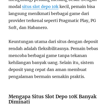
modal
situs slot depo 10k
kecil, pemain bisa
langsung menikmati berbagai game dari
provider terkenal seperti Pragmatic Play, PG
Soft, dan Habanero.
Keuntungan utama dari situs dengan deposit
rendah adalah fleksibilitasnya. Pemain bebas
mencoba berbagai game tanpa tekanan
kehilangan banyak uang. Selain itu, sistem
deposit yang cepat dan aman membuat
pengalaman bermain semakin praktis.
Mengapa Situs Slot Depo 10K Banyak
Diminati