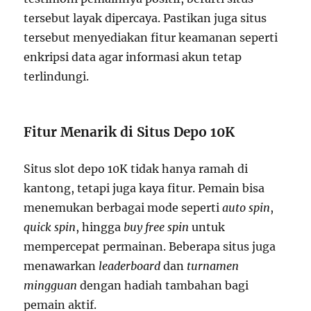
tersebut layak dipercaya. Pastikan juga situs
tersebut menyediakan fitur keamanan seperti
enkripsi data agar informasi akun tetap
terlindungi.
Fitur Menarik di Situs Depo 10K
Situs slot depo 10K tidak hanya ramah di
kantong, tetapi juga kaya fitur. Pemain bisa
menemukan berbagai mode seperti
auto spin
,
quick spin
, hingga
buy free spin
untuk
mempercepat permainan. Beberapa situs juga
menawarkan
leaderboard
dan
turnamen
mingguan
dengan hadiah tambahan bagi
pemain aktif.