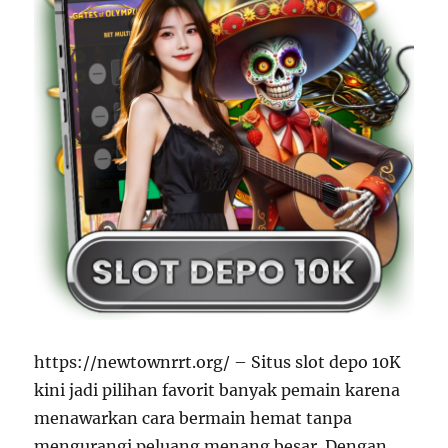
https://newtownrrt.org/ – Situs slot depo 10K
kini jadi pilihan favorit banyak pemain karena
menawarkan cara bermain hemat tanpa
mengurangi peluang menang besar. Dengan