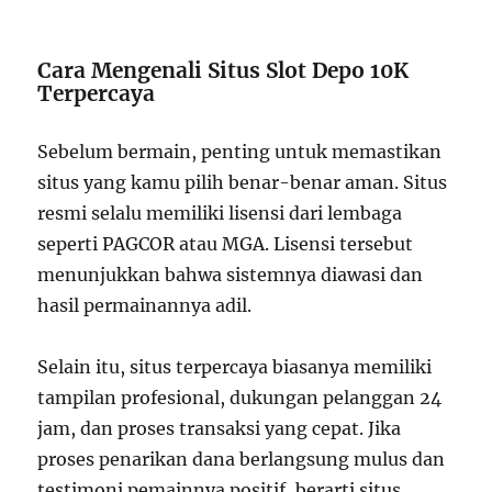
Cara Mengenali Situs Slot Depo 10K
Terpercaya
Sebelum bermain, penting untuk memastikan
situs yang kamu pilih benar-benar aman. Situs
resmi selalu memiliki lisensi dari lembaga
seperti PAGCOR atau MGA. Lisensi tersebut
menunjukkan bahwa sistemnya diawasi dan
hasil permainannya adil.
Selain itu, situs terpercaya biasanya memiliki
tampilan profesional, dukungan pelanggan 24
jam, dan proses transaksi yang cepat. Jika
proses penarikan dana berlangsung mulus dan
testimoni pemainnya positif, berarti situs