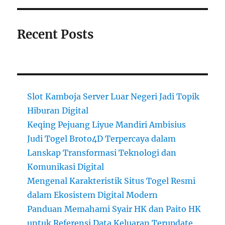
Recent Posts
Slot Kamboja Server Luar Negeri Jadi Topik
Hiburan Digital
Keqing Pejuang Liyue Mandiri Ambisius
Judi Togel Broto4D Terpercaya dalam
Lanskap Transformasi Teknologi dan
Komunikasi Digital
Mengenal Karakteristik Situs Togel Resmi
dalam Ekosistem Digital Modern
Panduan Memahami Syair HK dan Paito HK
untuk Referensi Data Keluaran Terupdate