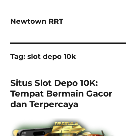
Newtown RRT
Tag:
slot depo 10k
Situs Slot Depo 10K:
Tempat Bermain Gacor
dan Terpercaya