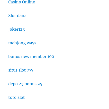
Casino Online
Slot dana
Joker123
mahjong ways
bonus new member 100
situs slot 777
depo 25 bonus 25
toto slot