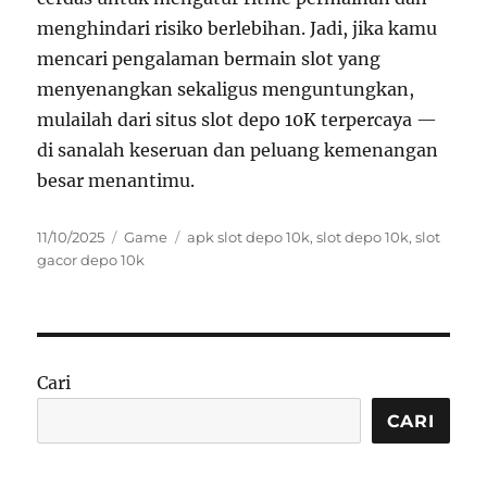
menghindari risiko berlebihan. Jadi, jika kamu
mencari pengalaman bermain slot yang
menyenangkan sekaligus menguntungkan,
mulailah dari situs slot depo 10K terpercaya —
di sanalah keseruan dan peluang kemenangan
besar menantimu.
Posted
Categories
Tags
11/10/2025
Game
apk slot depo 10k
,
slot depo 10k
,
slot
on
gacor depo 10k
Cari
CARI