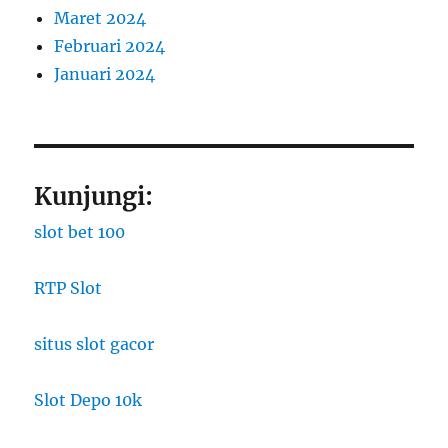
Maret 2024
Februari 2024
Januari 2024
Kunjungi:
slot bet 100
RTP Slot
situs slot gacor
Slot Depo 10k