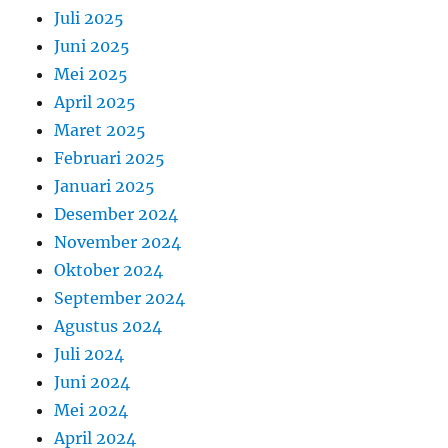
Juli 2025
Juni 2025
Mei 2025
April 2025
Maret 2025
Februari 2025
Januari 2025
Desember 2024
November 2024
Oktober 2024
September 2024
Agustus 2024
Juli 2024
Juni 2024
Mei 2024
April 2024