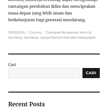
tantangan perubahan iklim dan menciptakan
masa depan yang lebih aman dan
berkelanjutan bagi generasi mendatang.
Posted
Categories
Tags
10/03/2024
Country
Dampak Perubahan Iklim di
on
Kamboja
,
Kamboja
,
Upaya Pemerintah dan Masyarakat
Cari
CARI
Recent Posts