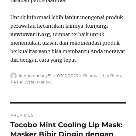
rasakan perbedaannya!
Untuk informasi lebih lanjut mengenai produk
perawatan kecantikan lainnya, kunjungi
newtownrrt.org
, tempat terbaik untuk
menemukan ulasan dan rekomendasi produk
berkualitas yang bisa membantu Anda merawat
diri dengan cara yang tepat!
Author
Posted
Categories
Tags
franticmonkey81
03/10/2025
Beauty
Lip Balm
,
on
TIRTIR
,
Water Mellow
Navigasi
PREVIOUS
pos
Tocobo Mint Cooling Lip Mask:
Previous
post:
Masker Bibir Dingin dengan