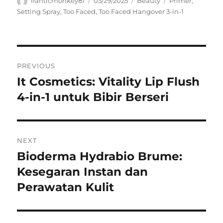
Author
Posted
Categories
Tags
franticmonkey81
03/29/2025
Beauty
Primer
,
on
Setting Spray
,
Too Faced
,
Too Faced Hangover 3-in-1
Navigasi
PREVIOUS
pos
It Cosmetics: Vitality Lip Flush
Previous
post:
4-in-1 untuk Bibir Berseri
NEXT
Bioderma Hydrabio Brume:
Next
post:
Kesegaran Instan dan
Perawatan Kulit