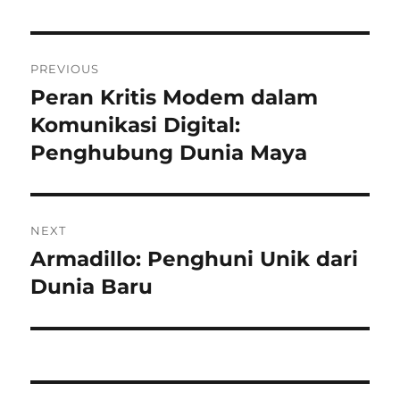
Navigasi
PREVIOUS
pos
Peran Kritis Modem dalam
Previous
post:
Komunikasi Digital:
Penghubung Dunia Maya
NEXT
Armadillo: Penghuni Unik dari
Next
post:
Dunia Baru