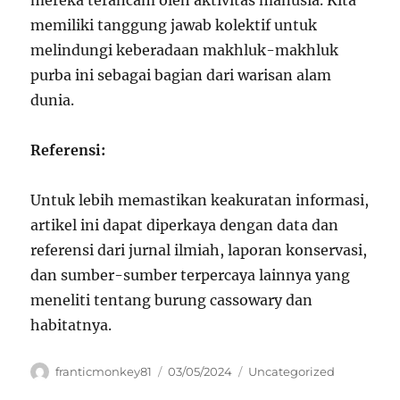
mereka terancam oleh aktivitas manusia. Kita
memiliki tanggung jawab kolektif untuk
melindungi keberadaan makhluk-makhluk
purba ini sebagai bagian dari warisan alam
dunia.
Referensi:
Untuk lebih memastikan keakuratan informasi,
artikel ini dapat diperkaya dengan data dan
referensi dari jurnal ilmiah, laporan konservasi,
dan sumber-sumber terpercaya lainnya yang
meneliti tentang burung cassowary dan
habitatnya.
Author
Posted
Categories
franticmonkey81
03/05/2024
Uncategorized
on