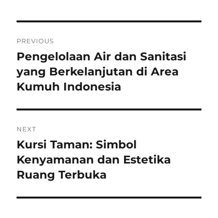
Navigasi
PREVIOUS
pos
Pengelolaan Air dan Sanitasi
Previous
post:
yang Berkelanjutan di Area
Kumuh Indonesia
NEXT
Kursi Taman: Simbol
Next
post:
Kenyamanan dan Estetika
Ruang Terbuka