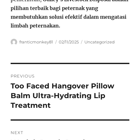
pilihan terbaik bagi peternak yang
membutuhkan solusi efektif dalam mengatasi
limbah peternakan.
Author
Posted
Categories
franticmonkey81
02/11/2025
Uncategorized
on
Navigasi
PREVIOUS
pos
Too Faced Hangover Pillow
Previous
post:
Balm Ultra-Hydrating Lip
Treatment
NEXT