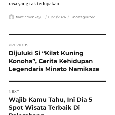
rasa yang tak terlupakan.
Author
Posted
Categories
franticmonkey81
01/28/2024
Uncategorized
on
Navigasi
PREVIOUS
pos
Dijuluki Si “Kilat Kuning
Previous
post:
Konoha”, Cerita Kehidupan
Legendaris Minato Namikaze
NEXT
Wajib Kamu Tahu, Ini Dia 5
Next
post:
Spot Wisata Terbaik Di