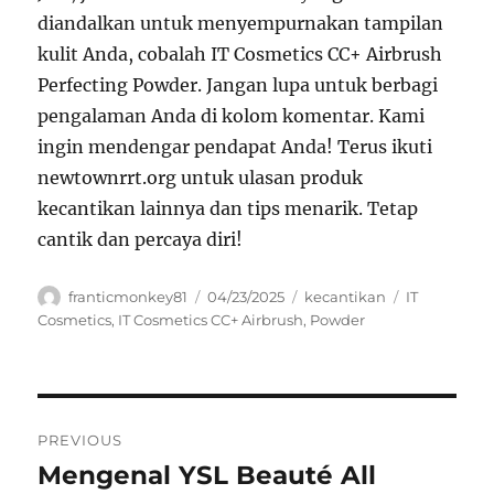
diandalkan untuk menyempurnakan tampilan
kulit Anda, cobalah IT Cosmetics CC+ Airbrush
Perfecting Powder. Jangan lupa untuk berbagi
pengalaman Anda di kolom komentar. Kami
ingin mendengar pendapat Anda! Terus ikuti
newtownrrt.org untuk ulasan produk
kecantikan lainnya dan tips menarik. Tetap
cantik dan percaya diri!
Author
Posted
Categories
Tags
franticmonkey81
04/23/2025
kecantikan
IT
on
Cosmetics
,
IT Cosmetics CC+ Airbrush
,
Powder
Navigasi
PREVIOUS
pos
Mengenal YSL Beauté All
Previous