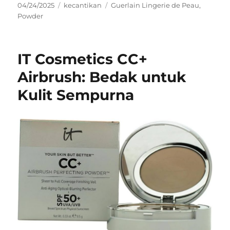
Posted
Categories
Tags
04/24/2025
kecantikan
Guerlain Lingerie de Peau
,
on
Powder
IT Cosmetics CC+
Airbrush: Bedak untuk
Kulit Sempurna