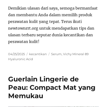
Demikian ulasan dari saya, semoga bermanfaat
dan membantu Anda dalam memilih produk
perawatan kulit yang tepat. Terus ikuti
newtownrrt.org untuk mendapatkan tips dan
ulasan terbaru seputar dunia kecantikan dan
perawatan kulit!
Posted
Categories
Tags
04/25/2025
kecantikan
Serum
,
Vichy Mineral 89
on
Hyaluronic Acid
Guerlain Lingerie de
Peau: Compact Mat yang
Memukau