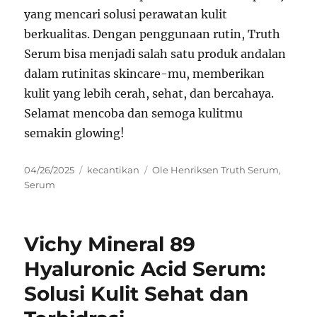
yang mencari solusi perawatan kulit
berkualitas. Dengan penggunaan rutin, Truth
Serum bisa menjadi salah satu produk andalan
dalam rutinitas skincare-mu, memberikan
kulit yang lebih cerah, sehat, dan bercahaya.
Selamat mencoba dan semoga kulitmu
semakin glowing!
Posted
Categories
Tags
04/26/2025
kecantikan
Ole Henriksen Truth Serum
,
on
Serum
Vichy Mineral 89
Hyaluronic Acid Serum:
Solusi Kulit Sehat dan