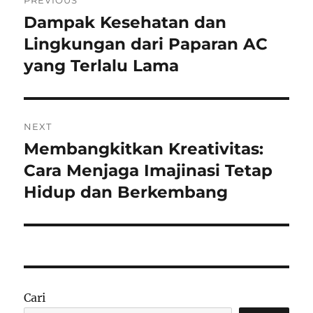
PREVIOUS
pos
Dampak Kesehatan dan
Previous
post:
Lingkungan dari Paparan AC
yang Terlalu Lama
NEXT
Membangkitkan Kreativitas:
Next
post:
Cara Menjaga Imajinasi Tetap
Hidup dan Berkembang
Cari