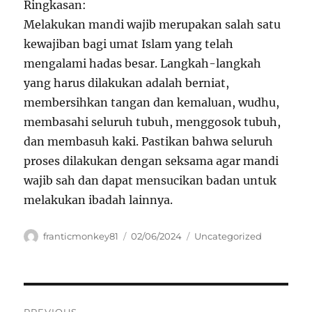
Ringkasan:
Melakukan mandi wajib merupakan salah satu
kewajiban bagi umat Islam yang telah
mengalami hadas besar. Langkah-langkah
yang harus dilakukan adalah berniat,
membersihkan tangan dan kemaluan, wudhu,
membasahi seluruh tubuh, menggosok tubuh,
dan membasuh kaki. Pastikan bahwa seluruh
proses dilakukan dengan seksama agar mandi
wajib sah dan dapat mensucikan badan untuk
melakukan ibadah lainnya.
Author
Posted
Categories
franticmonkey81
02/06/2024
Uncategorized
on
Navigasi