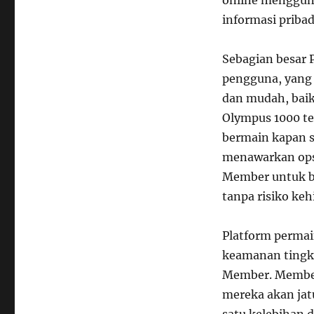
online mengguna
informasi prib
Sebagian besar
pengguna, yang
dan mudah, baik
Olympus 1000 t
bermain kapan sa
menawarkan ops
Member untuk b
tanpa risiko keh
Platform perma
keamanan tingka
Member. Member
mereka akan jat