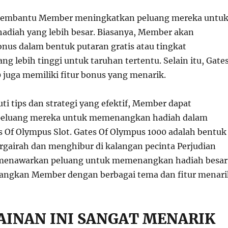
 membantu Member meningkatkan peluang mereka untu
diah yang lebih besar. Biasanya, Member akan
us dalam bentuk putaran gratis atau tingkat
g lebih tinggi untuk taruhan tertentu. Selain itu, Gate
 juga memiliki fitur bonus yang menarik.
i tips dan strategi yang efektif, Member dapat
eluang mereka untuk memenangkan hadiah dalam
 Of Olympus Slot. Gates Of Olympus 1000 adalah bentuk
rgairah dan menghibur di kalangan pecinta Perjudian
 menawarkan peluang untuk memenangkan hadiah besar
ngkan Member dengan berbagai tema dan fitur menari
INAN INI SANGAT MENARIK