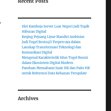
Recent Posts
o
Slot Kamboja Server Luar Negeri Jadi Topik
Hiburan Digital
.
Keqing Pejuang Liyue Mandiri Ambisius
Judi Togel Broto4D Terpercaya dalam
Lanskap Transformasi Teknologi dan
Komunikasi Digital
Mengenal Karakteristik Situs Togel Resmi
dalam Ekosistem Digital Modern
Panduan Memahami Syair HK dan Paito HK
untuk Referensi Data Keluaran Terupdate
Archives