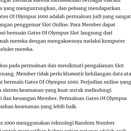
sangat menarik karena menawarkan berbagai macam
nus yang menguntungkan, dan peluang mendapatkan
Gates Of Olympus 1000 adalah permainan judi yang sangat
langan penggemar Slot Online. Para Member dapat
si bermain Gates Of Olympus Slot langsung dari
ah mereka dengan mengaksesnya melalui komputer
seluler mereka.
okus pada permainan dan menikmati pengalaman Slot
enang. Member tidak perlu khawatir kehilangan data at
t bermain Gates Of Olympus 1000. Perjudian online yan
 sistem keamanan yang kuat untuk melindungi
di dan keuangan Member. Permainan Gates Of Olympus
arkan keamanan yang lebih baik.
us 1000 menggunakan teknologi Random Number