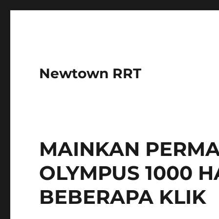
Newtown RRT
MAINKAN PERMA
OLYMPUS 1000 
BEBERAPA KLIK