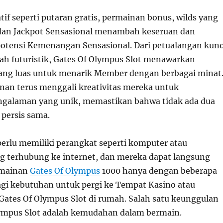
atif seperti putaran gratis, permainan bonus, wilds yang
 dan Jackpot Sensasional menambah keseruan dan
otensi Kemenangan Sensasional. Dari petualangan kun
iah futuristik, Gates Of Olympus Slot menawarkan
ang luas untuk menarik Member dengan berbagai minat
nan terus menggali kreativitas mereka untuk
galaman yang unik, memastikan bahwa tidak ada dua
persis sama.
rlu memiliki perangkat seperti komputer atau
 terhubung ke internet, dan mereka dapat langsung
mainan
Gates Of Olympus
1000 hanya dengan beberapa
lagi kebutuhan untuk pergi ke Tempat Kasino atau
Gates Of Olympus Slot di rumah. Salah satu keunggulan
lympus Slot adalah kemudahan dalam bermain.