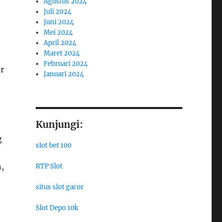
Agustus 2024
Juli 2024
Juni 2024
Mei 2024
April 2024
Maret 2024
Februari 2024
r
Januari 2024
Kunjungi:
g
slot bet 100
,
RTP Slot
situs slot gacor
Slot Depo 10k