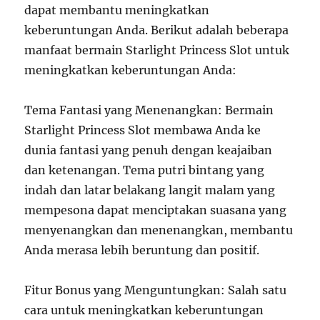
dapat membantu meningkatkan
keberuntungan Anda. Berikut adalah beberapa
manfaat bermain Starlight Princess Slot untuk
meningkatkan keberuntungan Anda:
Tema Fantasi yang Menenangkan: Bermain
Starlight Princess Slot membawa Anda ke
dunia fantasi yang penuh dengan keajaiban
dan ketenangan. Tema putri bintang yang
indah dan latar belakang langit malam yang
mempesona dapat menciptakan suasana yang
menyenangkan dan menenangkan, membantu
Anda merasa lebih beruntung dan positif.
Fitur Bonus yang Menguntungkan: Salah satu
cara untuk meningkatkan keberuntungan