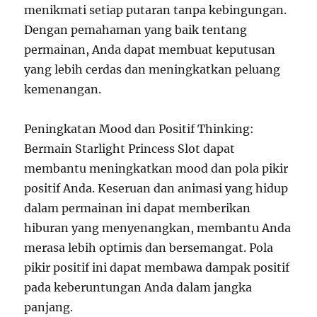
menikmati setiap putaran tanpa kebingungan.
Dengan pemahaman yang baik tentang
permainan, Anda dapat membuat keputusan
yang lebih cerdas dan meningkatkan peluang
kemenangan.
Peningkatan Mood dan Positif Thinking:
Bermain Starlight Princess Slot dapat
membantu meningkatkan mood dan pola pikir
positif Anda. Keseruan dan animasi yang hidup
dalam permainan ini dapat memberikan
hiburan yang menyenangkan, membantu Anda
merasa lebih optimis dan bersemangat. Pola
pikir positif ini dapat membawa dampak positif
pada keberuntungan Anda dalam jangka
panjang.