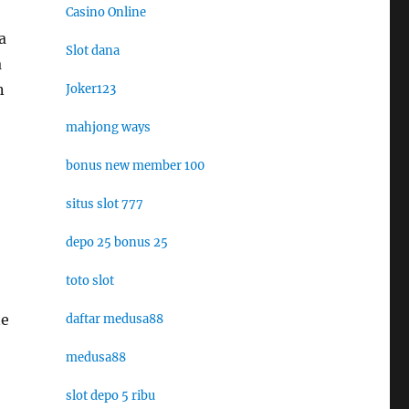
Casino Online
a
Slot dana
a
n
Joker123
mahjong ways
bonus new member 100
situs slot 777
depo 25 bonus 25
toto slot
ne
daftar medusa88
medusa88
slot depo 5 ribu