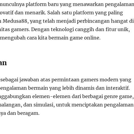
 munculnya platform baru yang menawarkan pengalama
ovatif dan menarik. Salah satu platform yang paling
 Medusa88, yang telah menjadi perbincangan hangat di
tas gamers. Dengan teknologi canggih dan fitur unik,
 mengubah cara kita bermain game online.
an
 sebagai jawaban atas permintaan gamers modern yang
ngalaman bermain yang lebih dinamis dan interaktif.
enggabungkan elemen-elemen dari berbagai genre game,
etualangan, dan simulasi, untuk menciptakan pengalaman
aya dan beragam.