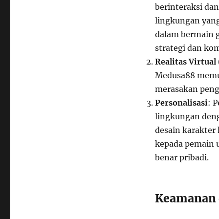
berinteraksi da
lingkungan yang
dalam bermain g
strategi dan kom
Realitas Virtual
Medusa88 memu
merasakan peng
Personalisasi
: 
lingkungan deng
desain karakter
kepada pemain 
benar pribadi.
Keamanan 