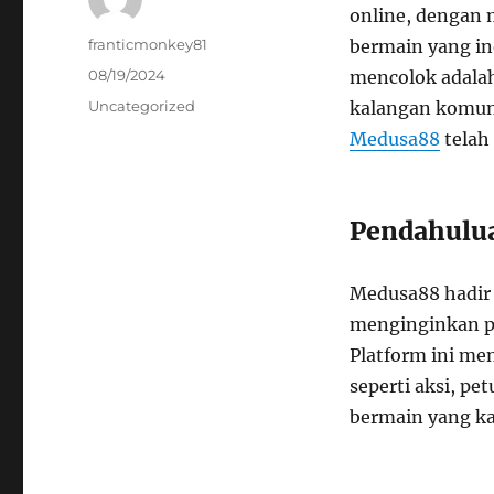
online, dengan
Author
franticmonkey81
bermain yang in
Posted
08/19/2024
mencolok adalah
on
Categories
Uncategorized
kalangan komuni
Medusa88
telah
Pendahulu
Medusa88 hadir
menginginkan pe
Platform ini m
seperti aksi, p
bermain yang k