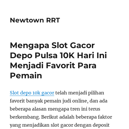
Newtown RRT
Mengapa Slot Gacor
Depo Pulsa 10K Hari Ini
Menjadi Favorit Para
Pemain
Slot depo 10k gacor
telah menjadi pilihan
favorit banyak pemain judi online, dan ada
beberapa alasan mengapa tren ini terus
berkembang. Berikut adalah beberapa faktor
yang menjadikan slot gacor dengan deposit