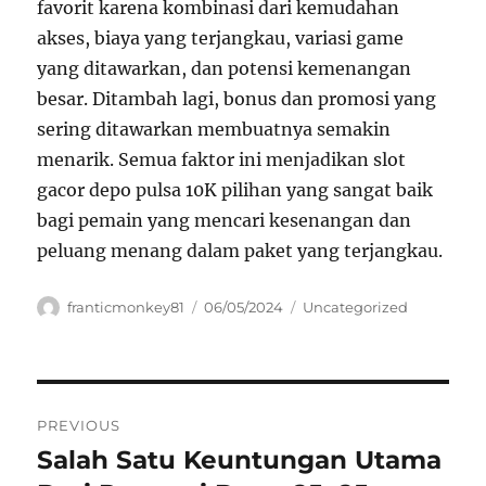
favorit karena kombinasi dari kemudahan
akses, biaya yang terjangkau, variasi game
yang ditawarkan, dan potensi kemenangan
besar. Ditambah lagi, bonus dan promosi yang
sering ditawarkan membuatnya semakin
menarik. Semua faktor ini menjadikan slot
gacor depo pulsa 10K pilihan yang sangat baik
bagi pemain yang mencari kesenangan dan
peluang menang dalam paket yang terjangkau.
Author
Posted
Categories
franticmonkey81
06/05/2024
Uncategorized
on
Navigasi
PREVIOUS
pos
Salah Satu Keuntungan Utama
Previous