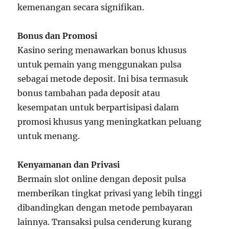
kemenangan secara signifikan.
Bonus dan Promosi
Kasino sering menawarkan bonus khusus
untuk pemain yang menggunakan pulsa
sebagai metode deposit. Ini bisa termasuk
bonus tambahan pada deposit atau
kesempatan untuk berpartisipasi dalam
promosi khusus yang meningkatkan peluang
untuk menang.
Kenyamanan dan Privasi
Bermain slot online dengan deposit pulsa
memberikan tingkat privasi yang lebih tinggi
dibandingkan dengan metode pembayaran
lainnya. Transaksi pulsa cenderung kurang