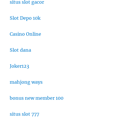
situs slot gacor
Slot Depo 10k
Casino Online
Slot dana
Joker123
mahjong ways
bonus new member 100
situs slot 777