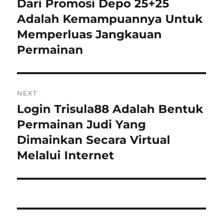
post:
Dari Promosi Depo 25+25
Adalah Kemampuannya Untuk
Memperluas Jangkauan
Permainan
NEXT
Login Trisula88 Adalah Bentuk
Next
post:
Permainan Judi Yang
Dimainkan Secara Virtual
Melalui Internet