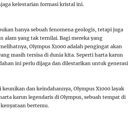
aga kelestarian formasi kristal ini.
ukan hanya sebuah fenomena geologis, tetapi juga
n alam yang tak ternilai. Bagi mereka yang
melihatnya, Olympus X1000 adalah pengingat akan
ang masih tersisa di dunia kita. Seperti harta karun
dahan ini perlu dijaga dan dilestarikan untuk generasi
i keunikan dan keindahannya, Olympus X1000 layak
harta karun legendaris di Olympus, sebuah tempat di
 kenyataan bertemu.