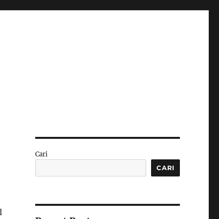
Cari
CARI
l