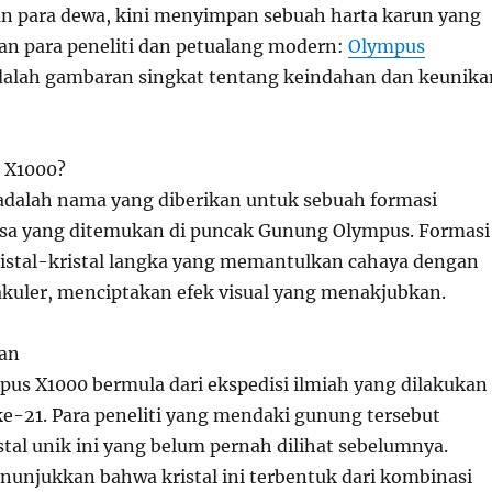
n para dewa, kini menyimpan sebuah harta karun yang
an para peneliti dan petualang modern:
Olympus
dalah gambaran singkat tentang keindahan dan keunika
 X1000?
dalah nama yang diberikan untuk sebuah formasi
iasa yang ditemukan di puncak Gunung Olympus. Formasi
 kristal-kristal langka yang memantulkan cahaya dengan
akuler, menciptakan efek visual yang menakjubkan.
an
s X1000 bermula dari ekspedisi ilmiah yang dilakukan
ke-21. Para peneliti yang mendaki gunung tersebut
al unik ini yang belum pernah dilihat sebelumnya.
enunjukkan bahwa kristal ini terbentuk dari kombinasi