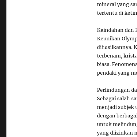
mineral yang sa
tertentu di keti
Keindahan dan 
Keunikan Olympu
dihasilkannya. K
terbenam, krist
biasa. Fenomena 
pendaki yang m
Perlindungan da
Sebagai salah s
menjadi subjek 
dengan berbagai
untuk melindung
yang diizinkan 