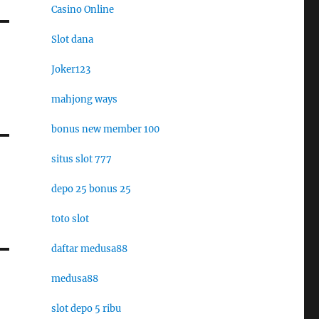
Casino Online
Slot dana
Joker123
mahjong ways
bonus new member 100
situs slot 777
depo 25 bonus 25
toto slot
daftar medusa88
medusa88
slot depo 5 ribu