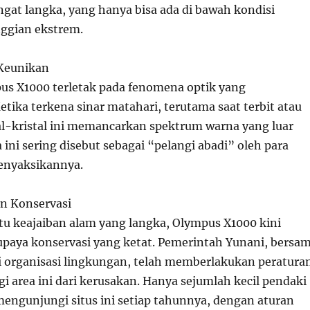
ngat langka, yang hanya bisa ada di bawah kondisi
nggian ekstrem.
Keunikan
s X1000 terletak pada fenomena optik yang
etika terkena sinar matahari, terutama saat terbit atau
al-kristal ini memancarkan spektrum warna yang luar
ini sering disebut sebagai “pelangi abadi” oleh para
enyaksikannya.
n Konservasi
atu keajaiban alam yang langka, Olympus X1000 kini
upaya konservasi yang ketat. Pemerintah Yunani, bersa
 organisasi lingkungan, telah memberlakukan peratura
i area ini dari kerusakan. Hanya sejumlah kecil pendaki
mengunjungi situs ini setiap tahunnya, dengan aturan