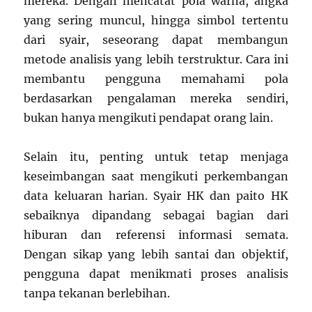
mereka. Dengan mencatat pola warna, angka
yang sering muncul, hingga simbol tertentu
dari syair, seseorang dapat membangun
metode analisis yang lebih terstruktur. Cara ini
membantu pengguna memahami pola
berdasarkan pengalaman mereka sendiri,
bukan hanya mengikuti pendapat orang lain.
Selain itu, penting untuk tetap menjaga
keseimbangan saat mengikuti perkembangan
data keluaran harian. Syair HK dan paito HK
sebaiknya dipandang sebagai bagian dari
hiburan dan referensi informasi semata.
Dengan sikap yang lebih santai dan objektif,
pengguna dapat menikmati proses analisis
tanpa tekanan berlebihan.