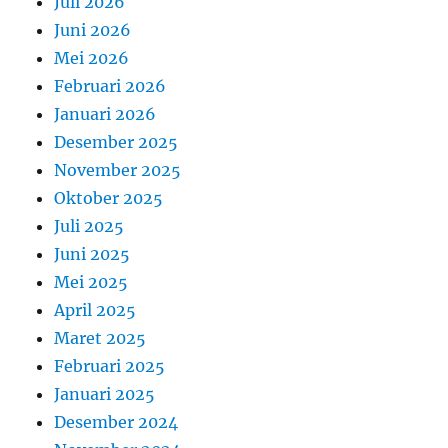
Juli 2026
Juni 2026
Mei 2026
Februari 2026
Januari 2026
Desember 2025
November 2025
Oktober 2025
Juli 2025
Juni 2025
Mei 2025
April 2025
Maret 2025
Februari 2025
Januari 2025
Desember 2024