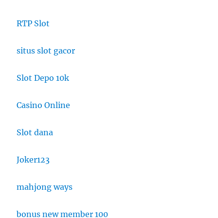
RTP Slot
situs slot gacor
Slot Depo 10k
Casino Online
Slot dana
Joker123
mahjong ways
bonus new member 100