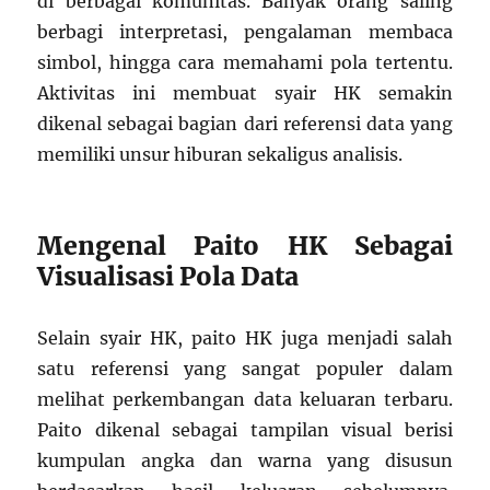
di berbagai komunitas. Banyak orang saling
berbagi interpretasi, pengalaman membaca
simbol, hingga cara memahami pola tertentu.
Aktivitas ini membuat syair HK semakin
dikenal sebagai bagian dari referensi data yang
memiliki unsur hiburan sekaligus analisis.
Mengenal Paito HK Sebagai
Visualisasi Pola Data
Selain syair HK, paito HK juga menjadi salah
satu referensi yang sangat populer dalam
melihat perkembangan data keluaran terbaru.
Paito dikenal sebagai tampilan visual berisi
kumpulan angka dan warna yang disusun