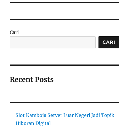
Cari
CARI
Recent Posts
Slot Kamboja Server Luar Negeri Jadi Topik
Hiburan Digital