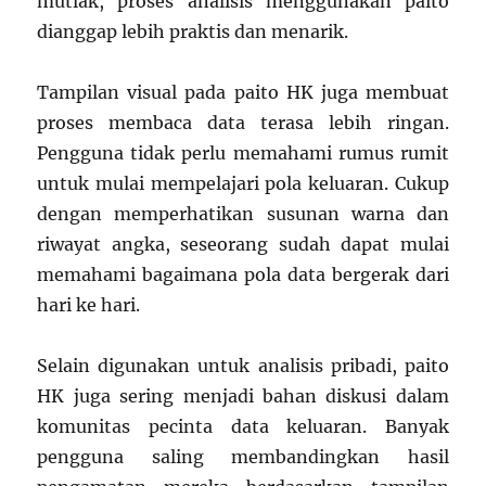
mutlak, proses analisis menggunakan paito
dianggap lebih praktis dan menarik.
Tampilan visual pada paito HK juga membuat
proses membaca data terasa lebih ringan.
Pengguna tidak perlu memahami rumus rumit
untuk mulai mempelajari pola keluaran. Cukup
dengan memperhatikan susunan warna dan
riwayat angka, seseorang sudah dapat mulai
memahami bagaimana pola data bergerak dari
hari ke hari.
Selain digunakan untuk analisis pribadi, paito
HK juga sering menjadi bahan diskusi dalam
komunitas pecinta data keluaran. Banyak
pengguna saling membandingkan hasil