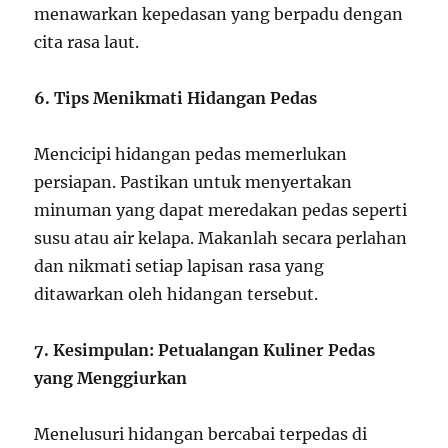
menawarkan kepedasan yang berpadu dengan
cita rasa laut.
6. Tips Menikmati Hidangan Pedas
Mencicipi hidangan pedas memerlukan
persiapan. Pastikan untuk menyertakan
minuman yang dapat meredakan pedas seperti
susu atau air kelapa. Makanlah secara perlahan
dan nikmati setiap lapisan rasa yang
ditawarkan oleh hidangan tersebut.
7. Kesimpulan: Petualangan Kuliner Pedas
yang Menggiurkan
Menelusuri hidangan bercabai terpedas di