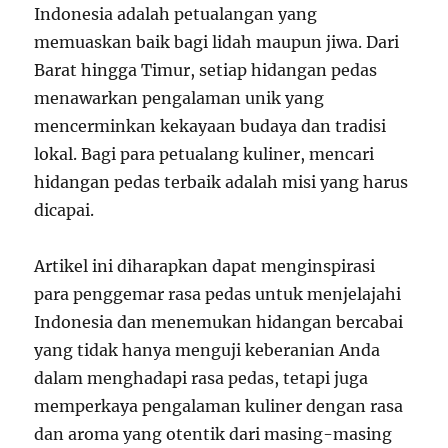
Indonesia adalah petualangan yang
memuaskan baik bagi lidah maupun jiwa. Dari
Barat hingga Timur, setiap hidangan pedas
menawarkan pengalaman unik yang
mencerminkan kekayaan budaya dan tradisi
lokal. Bagi para petualang kuliner, mencari
hidangan pedas terbaik adalah misi yang harus
dicapai.
Artikel ini diharapkan dapat menginspirasi
para penggemar rasa pedas untuk menjelajahi
Indonesia dan menemukan hidangan bercabai
yang tidak hanya menguji keberanian Anda
dalam menghadapi rasa pedas, tetapi juga
memperkaya pengalaman kuliner dengan rasa
dan aroma yang otentik dari masing-masing