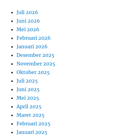
Juli 2026
Juni 2026
Mei 2026
Februari 2026
Januari 2026
Desember 2025
November 2025
Oktober 2025
Juli 2025
Juni 2025
Mei 2025
April 2025
Maret 2025
Februari 2025
Januari 2025