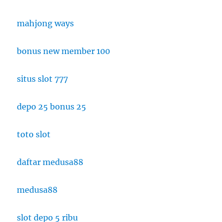
mahjong ways
bonus new member 100
situs slot 777
depo 25 bonus 25
toto slot
daftar medusa88
medusa88
slot depo 5 ribu