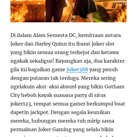
Di dalam Alam Semesta DC, kemitraan antara
Joker dan Harley Quinn itu ibarat joker slot
yang bikin semua orang terkejut dan ketawa
ngakak sekaligus! Bayangkan aja, dua karakter
gila ini bagaikan game
Joker388
yang penuh
dengan putaran tak terduga. Mereka sering
ngelakuin aksi-aksi absurd yang bikin Gotham
City heboh kayak suasana party di situs
joker123, tempat semua gamer berkumpul buat
dapetin jackpot. Dengan segala keunikan
mereka, hubungan mereka tuh mirip sama
permainan Joker Gaming yang selalu bikin