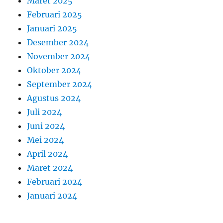
Maret 2025
Februari 2025
Januari 2025
Desember 2024
November 2024
Oktober 2024
September 2024
Agustus 2024
Juli 2024
Juni 2024
Mei 2024
April 2024
Maret 2024
Februari 2024
Januari 2024