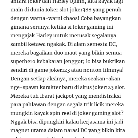
antara Joker dan Harley Quinn, kita kayak lagi
main di dunia Joker slot joker388 yang penuh
dengan warna-warni chaos! Coba bayangkan
gimana serunya ketika si Joker gaming ini
mengajak Harley untuk merusak segalanya
sambil ketawa ngakak. Di alam semesta DC,
mereka bagaikan duo maut yang bikin semua
superhero kebakaran jenggot; lo bisa buktikan
sendiri di game joker123 atau nonton filmnya!
Dengan setiap aksinya, mereka seakan-akan
nge-spawn karakter baru di situs joker123 slot.
Mereka tuh ibarat jackpot yang mendistraksi
para pahlawan dengan segala trik licik mereka
mungkin kayak spin reel di joker gaming slot?
Nggak bisa dipungkiri kalau kerjasama ini jadi
magnet utama dalam narasi DC yang bikin kita