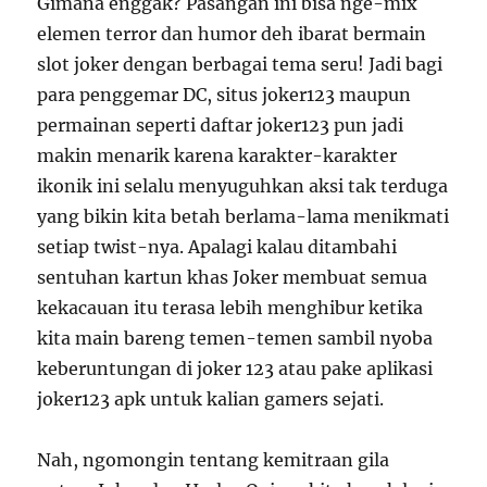
Gimana enggak? Pasangan ini bisa nge-mix
elemen terror dan humor deh ibarat bermain
slot joker dengan berbagai tema seru! Jadi bagi
para penggemar DC, situs joker123 maupun
permainan seperti daftar joker123 pun jadi
makin menarik karena karakter-karakter
ikonik ini selalu menyuguhkan aksi tak terduga
yang bikin kita betah berlama-lama menikmati
setiap twist-nya. Apalagi kalau ditambahi
sentuhan kartun khas Joker membuat semua
kekacauan itu terasa lebih menghibur ketika
kita main bareng temen-temen sambil nyoba
keberuntungan di joker 123 atau pake aplikasi
joker123 apk untuk kalian gamers sejati.
Nah, ngomongin tentang kemitraan gila