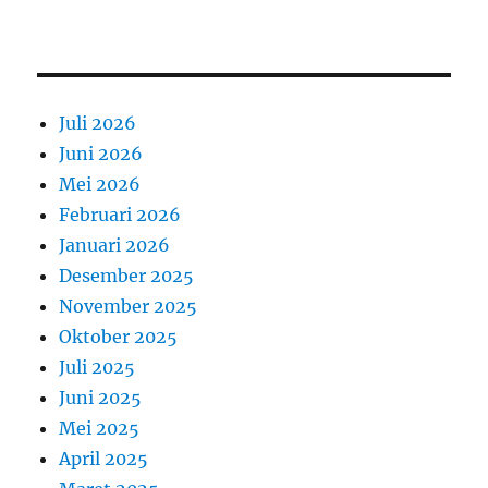
Juli 2026
Juni 2026
Mei 2026
Februari 2026
Januari 2026
Desember 2025
November 2025
Oktober 2025
Juli 2025
Juni 2025
Mei 2025
April 2025