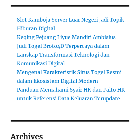
Slot Kamboja Server Luar Negeri Jadi Topik
Hiburan Digital
Keqing Pejuang Liyue Mandiri Ambisius
Judi Togel Broto4D Terpercaya dalam
Lanskap Transformasi Teknologi dan
Komunikasi Digital
Mengenal Karakteristik Situs Togel Resmi
dalam Ekosistem Digital Modern
Panduan Memahami Syair HK dan Paito HK
untuk Referensi Data Keluaran Terupdate
Archives