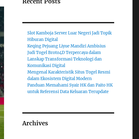
Recent Posts
Slot Kamboja Server Luar Negeri Jadi Topik
Hiburan Digital
Keqing Pejuang Liyue Mandiri Ambisius
Judi Togel Broto4D Terpercaya dalam
Lanskap Transformasi Teknologi dan
Komunikasi Digital
Mengenal Karakteristik Situs Togel Resmi
dalam Ekosistem Digital Modern
Panduan Memahami Syair HK dan Paito HK
untuk Referensi Data Keluaran Terupdate
Archives