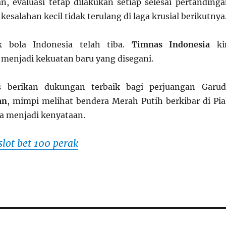
, evaluasi tetap dilakukan setiap selesai pertandinga
 kesalahan kecil tidak terulang di laga krusial berikutnya
k bola Indonesia telah tiba.
Timnas Indonesia
ki
 menjadi kekuatan baru yang disegani.
s berikan dukungan terbaik bagi perjuangan Garud
an
, mimpi melihat bendera Merah Putih berkibar di Pia
ra menjadi kenyataan.
slot bet 100 perak