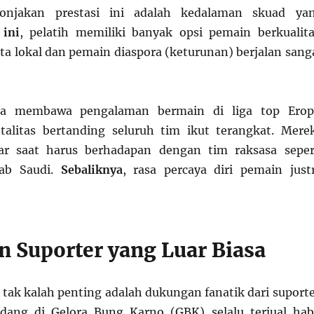
onjakan prestasi ini adalah kedalaman skuad ya
 ini
, pelatih memiliki banyak opsi pemain berkualita
ta lokal dan pemain diaspora (keturunan) berjalan sang
ra membawa pengalaman bermain di liga top Erop
talitas bertanding seluruh tim ikut terangkat. Mere
tar saat harus berhadapan dengan tim raksasa seper
rab Saudi.
Sebaliknya
, rasa percaya diri pemain just
 Suporter yang Luar Biasa
 tak kalah penting adalah dukungan fanatik dari suporte
ndang di Gelora Bung Karno (GBK) selalu terjual hab