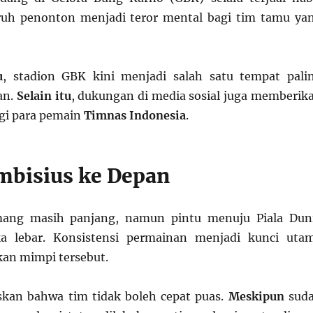
ruh penonton menjadi teror mental bagi tim tamu ya
u
, stadion GBK kini menjadi salah satu tempat pali
an.
Selain itu
, dukungan di media sosial juga memberik
agi para pemain
Timnas Indonesia
.
mbisius ke Depan
mang masih panjang, namun pintu menuju Piala Dun
a lebar. Konsistensi permainan menjadi kunci uta
an mimpi tersebut.
skan bahwa tim tidak boleh cepat puas.
Meskipun
sud