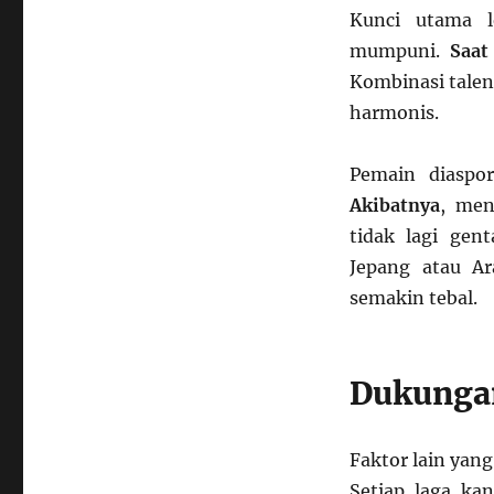
Kunci utama l
mumpuni.
Saat
Kombinasi talen
harmonis.
Pemain diaspo
Akibatnya
, men
tidak lagi gen
Jepang atau A
semakin tebal.
Dukungan
Faktor lain yang
Setiap laga ka