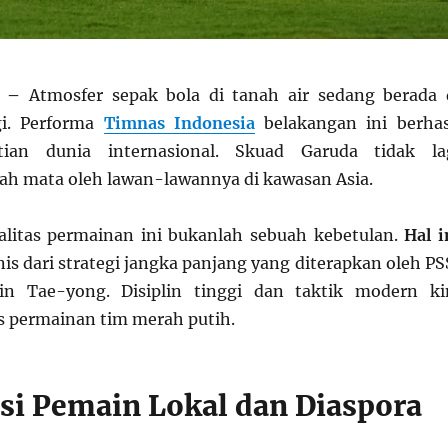
g –
Atmosfer sepak bola di tanah air sedang berada 
gi. Performa
Timnas Indonesia
belakangan ini berhas
tian dunia internasional. Skuad Garuda tidak la
ah mata oleh lawan-lawannya di kawasan Asia.
alitas permainan ini bukanlah sebuah kebetulan.
Hal i
is dari strategi jangka panjang yang diterapkan oleh PS
in Tae-yong. Disiplin tinggi dan taktik modern ki
as permainan tim merah putih.
i Pemain Lokal dan Diaspora