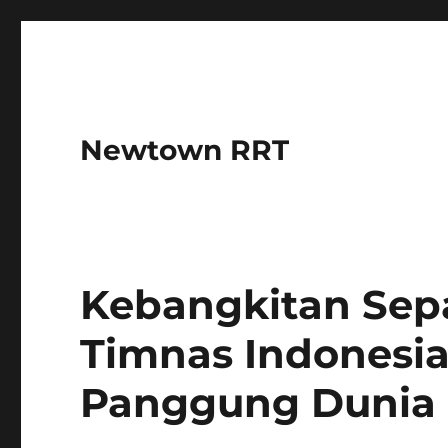
Newtown RRT
Kebangkitan Sepa
Timnas Indonesi
Panggung Dunia