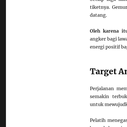
tiketnya. Gemu
datang.
Oleh karena it
angker bagi law
energi positif b
Target A
Perjalanan me
semakin terbuk
untuk mewujudk
Pelatih menega