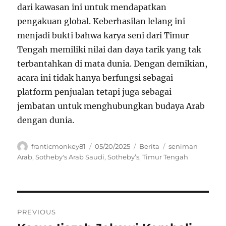
dari kawasan ini untuk mendapatkan
pengakuan global. Keberhasilan lelang ini
menjadi bukti bahwa karya seni dari Timur
Tengah memiliki nilai dan daya tarik yang tak
terbantahkan di mata dunia. Dengan demikian,
acara ini tidak hanya berfungsi sebagai
platform penjualan tetapi juga sebagai
jembatan untuk menghubungkan budaya Arab
dengan dunia.
Author
Posted
Categories
Tags
franticmonkey81
05/20/2025
Berita
seniman
on
Arab
,
Sotheby's Arab Saudi
,
Sotheby’s
,
Timur Tengah
Navigasi
PREVIOUS
pos