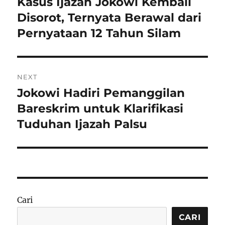
Kasus Ijazah Jokowi Kembali
Previous
post:
Disorot, Ternyata Berawal dari
Pernyataan 12 Tahun Silam
NEXT
Jokowi Hadiri Pemanggilan
Next
post:
Bareskrim untuk Klarifikasi
Tuduhan Ijazah Palsu
Cari
CARI