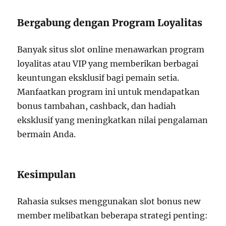
Bergabung dengan Program Loyalitas
Banyak situs slot online menawarkan program
loyalitas atau VIP yang memberikan berbagai
keuntungan eksklusif bagi pemain setia.
Manfaatkan program ini untuk mendapatkan
bonus tambahan, cashback, dan hadiah
eksklusif yang meningkatkan nilai pengalaman
bermain Anda.
Kesimpulan
Rahasia sukses menggunakan slot bonus new
member melibatkan beberapa strategi penting: