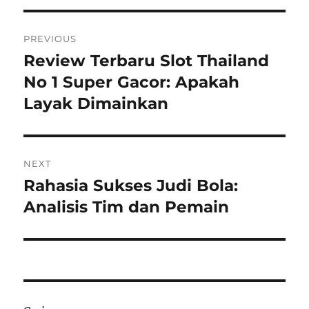
Navigasi
PREVIOUS
pos
Review Terbaru Slot Thailand
Previous
post:
No 1 Super Gacor: Apakah
Layak Dimainkan
NEXT
Rahasia Sukses Judi Bola:
Next
post:
Analisis Tim dan Pemain