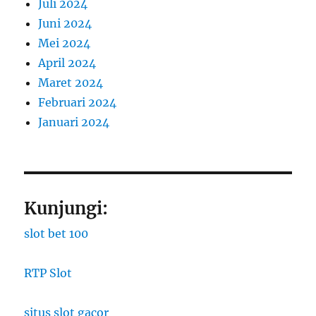
Juli 2024
Juni 2024
Mei 2024
April 2024
Maret 2024
Februari 2024
Januari 2024
Kunjungi:
slot bet 100
RTP Slot
situs slot gacor