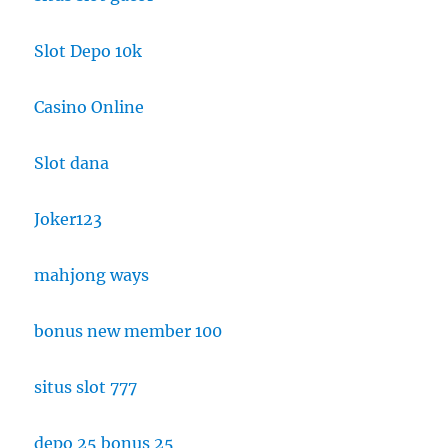
Slot Depo 10k
Casino Online
Slot dana
Joker123
mahjong ways
bonus new member 100
situs slot 777
depo 25 bonus 25