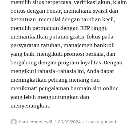
memilih situs terpercaya, verifikasi akun, klaim
bonus dengan benar, memahami syarat dan
ketentuan, memulai dengan taruhan kecil,
memilih permainan dengan RTP tinggi,
memanfaatkan putaran gratis, fokus pada
persyaratan taruhan, manajemen bankroll
yang baik, mengikuti promosi berkala, dan
bergabung dengan program loyalitas. Dengan
mengikuti rahasia-rahasia ini, Anda dapat
meningkatkan peluang menang dan
menikmati pengalaman bermain slot online
yang lebih menguntungkan dan
menyenangkan.
Author
Posted
Categories
franticmonkey81
06/09/2024
Uncategorized
on