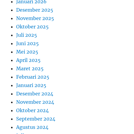
Januari 2026
Desember 2025
November 2025
Oktober 2025
Juli 2025
Juni 2025
Mei 2025
April 2025
Maret 2025
Februari 2025
Januari 2025
Desember 2024
November 2024
Oktober 2024
September 2024
Agustus 2024