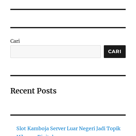
Cari
CARI
Recent Posts
Slot Kamboja Server Luar Negeri Jadi Topik