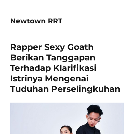
Newtown RRT
Rapper Sexy Goath
Berikan Tanggapan
Terhadap Klarifikasi
Istrinya Mengenai
Tuduhan Perselingkuhan