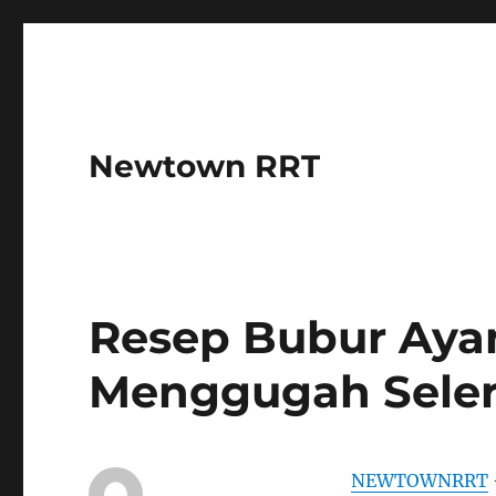
Newtown RRT
Resep Bubur Aya
Menggugah Seler
NEWTOWNRRT