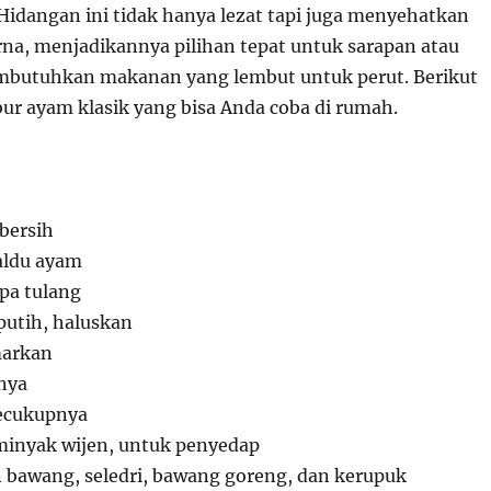
 Hidangan ini tidak hanya lezat tapi juga menyehatkan
na, menjadikannya pilihan tepat untuk sarapan atau
mbutuhkan makanan yang lembut untuk perut. Berikut
bur ayam klasik yang bisa Anda coba di rumah.
 bersih
kaldu ayam
pa tulang
putih, haluskan
markan
nya
secukupnya
minyak wijen, untuk penyedap
 bawang, seledri, bawang goreng, dan kerupuk