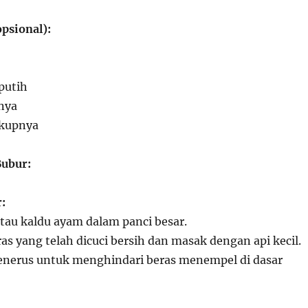
psional):
putih
nya
ukupnya
ubur:
:
atau kaldu ayam dalam panci besar.
s yang telah dicuci bersih dan masak dengan api kecil.
enerus untuk menghindari beras menempel di dasar