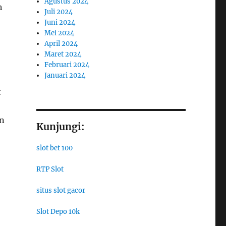
Agustus 2024
h
Juli 2024
Juni 2024
Mei 2024
April 2024
Maret 2024
Februari 2024
Januari 2024
t
en
Kunjungi:
slot bet 100
RTP Slot
situs slot gacor
Slot Depo 10k