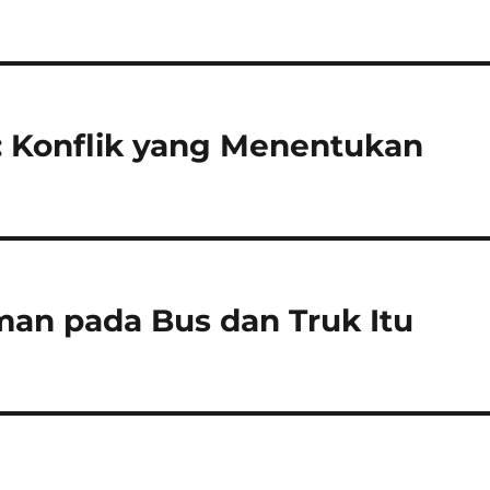
: Konflik yang Menentukan
an pada Bus dan Truk Itu