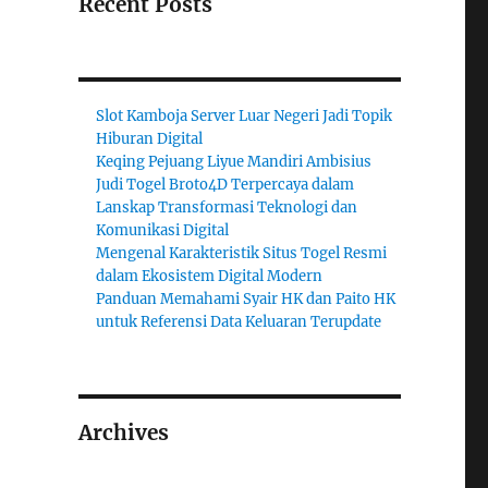
Recent Posts
Slot Kamboja Server Luar Negeri Jadi Topik
Hiburan Digital
Keqing Pejuang Liyue Mandiri Ambisius
Judi Togel Broto4D Terpercaya dalam
Lanskap Transformasi Teknologi dan
Komunikasi Digital
Mengenal Karakteristik Situs Togel Resmi
dalam Ekosistem Digital Modern
Panduan Memahami Syair HK dan Paito HK
untuk Referensi Data Keluaran Terupdate
Archives