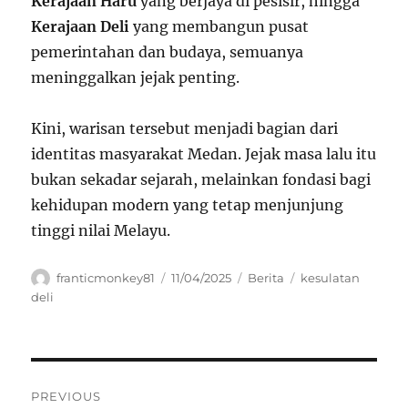
Kerajaan Haru
yang berjaya di pesisir, hingga
Kerajaan Deli
yang membangun pusat
pemerintahan dan budaya, semuanya
meninggalkan jejak penting.
Kini, warisan tersebut menjadi bagian dari
identitas masyarakat Medan. Jejak masa lalu itu
bukan sekadar sejarah, melainkan fondasi bagi
kehidupan modern yang tetap menjunjung
tinggi nilai Melayu.
Author
Posted
Categories
Tags
franticmonkey81
11/04/2025
Berita
kesulatan
on
deli
Navigasi
PREVIOUS