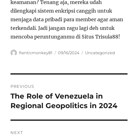
keamanan? Tenang aja, mereka udah
dilengkapi sistem enkripsi canggih untuk
menjaga data pribadi para member agar aman
terkendali. Jadi jangan ragu lagi deh untuk
mencoba peruntunganmu di Situs Trisula88!
Author
Posted
Categories
franticmonkey81
09/16/2024
Uncategorized
on
Navigasi
PREVIOUS
pos
The Role of Venezuela in
Previous
post:
Regional Geopolitics in 2024
NEXT