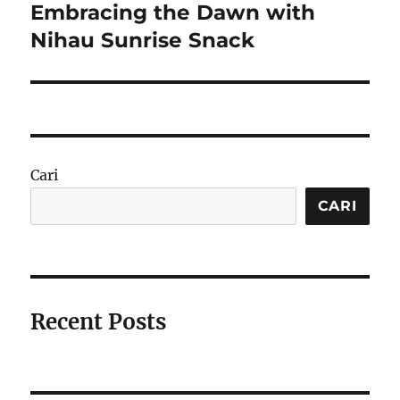
Embracing the Dawn with
Next
post:
Nihau Sunrise Snack
Cari
CARI
Recent Posts