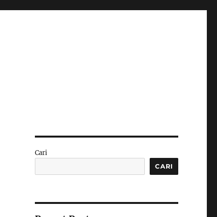
Cari
CARI