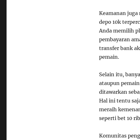
Keamanan juga m
depo 10k terper
Anda memilih pla
pembayaran aman
transfer bank a
pemain.
Selain itu, ban
ataupun pemain 
ditawarkan seba
Hal ini tentu s
meraih kemenan
seperti bet 10 ri
Komunitas peng