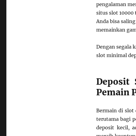
pengalaman mere
situs slot 10000
Anda bisa saling
memainkan game
Dengan segala 
slot minimal dep
Deposit 
Pemain 
Bermain di slo
terutama bagi p
deposit kecil,