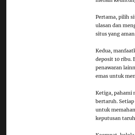
meraih keuntung
Pertama, pilih s
ulasan dan meng
situs yang aman
Kedua, manfaatk
deposit 10 ribu
penawaran lainn
emas untuk men
Ketiga, pahami 
bertaruh. Setiap
untuk memahami
keputusan taruh