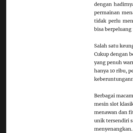
dengan hadirnya
permainan mena
tidak perlu me
bisa berpeluang
Salah satu keun
Cukup dengan be
yang penuh war
hanya 10 ribu, 
keberuntunganny
Berbagai macam p
mesin slot klasi
menawan dan fit
unik tersendiri
menyenangkan.