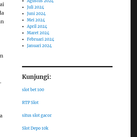
Agustus 2024
ai
Juli 2024
da
Juni 2024
Mei 2024
an
April 2024
Maret 2024
Februari 2024
Januari 2024
an
Kunjungi:
.
slot bet 100
RTP Slot
a
situs slot gacor
Slot Depo 10k