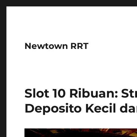
Newtown RRT
Slot 10 Ribuan: S
Deposito Kecil d