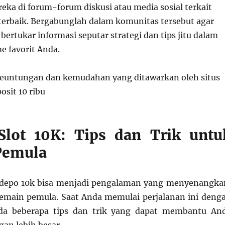
ka di forum-forum diskusi atau media sosial terkait
 terbaik. Bergabunglah dalam komunitas tersebut agar
 bertukar informasi seputar strategi dan tips jitu dalam
 favorit Anda.
keuntungan dan kemudahan yang ditawarkan oleh situs
osit 10 ribu
Slot 10K: Tips dan Trik untu
Pemula
t depo 10k bisa menjadi pengalaman yang menyenangka
emain pemula. Saat Anda memulai perjalanan ini deng
 ada beberapa tips dan trik yang dapat membantu An