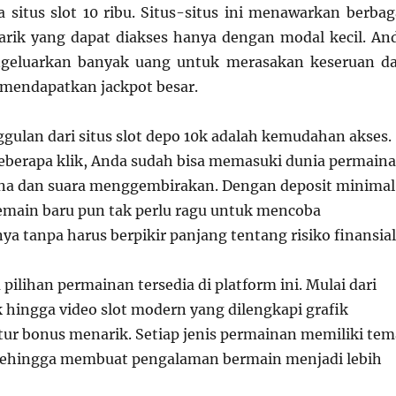
 situs slot 10 ribu. Situs-situs ini menawarkan berbag
rik yang dapat diakses hanya dengan modal kecil. An
ngeluarkan banyak uang untuk merasakan keseruan d
 mendapatkan jackpot besar.
ggulan dari situs slot depo 10k adalah kemudahan akses.
berapa klik, Anda sudah bisa memasuki dunia permain
na dan suara menggembirakan. Dengan deposit minimal
pemain baru pun tak perlu ragu untuk mencoba
a tanpa harus berpikir panjang tentang risiko finansial
ilihan permainan tersedia di platform ini. Mulai dari
k hingga video slot modern yang dilengkapi grafik
ur bonus menarik. Setiap jenis permainan memiliki tem
 sehingga membuat pengalaman bermain menjadi lebih