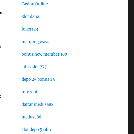
Casino Online
us
Slot dana
Joker123
mahjong ways
a
bonus new member 100
situs slot 777
i
depo 25 bonus 25
toto slot
k
daftar medusa88
medusa88
slot depo 5 ribu