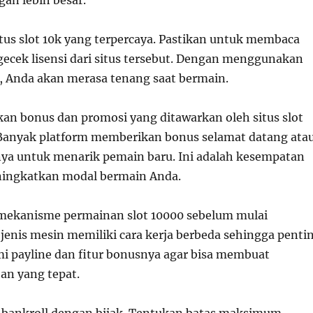
an lebih besar.
itus slot 10k yang terpercaya. Pastikan untuk membaca
ecek lisensi dari situs tersebut. Dengan menggunakan
, Anda akan merasa tenang saat bermain.
an bonus dan promosi yang ditawarkan oleh situs slot
. Banyak platform memberikan bonus selamat datang ata
ya untuk menarik pemain baru. Ini adalah kesempatan
ingkatkan modal bermain Anda.
mekanisme permainan slot 10000 sebelum mulai
 jenis mesin memiliki cara kerja berbeda sehingga penti
 payline dan fitur bonusnya agar bisa membuat
an yang tepat.