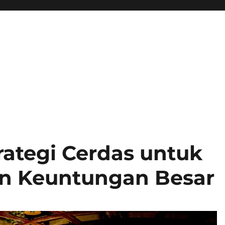
trategi Cerdas untuk
an Keuntungan Besar