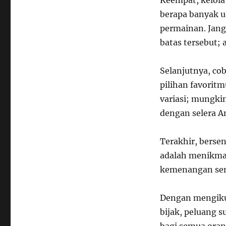
Keempat, kelola
berapa banyak u
permainan. Jang
batas tersebut; a
Selanjutnya, co
pilihan favorit
variasi; mungki
dengan selera A
Terakhir, berse
adalah menikmat
kemenangan se
Dengan mengikuti
bijak, peluang s