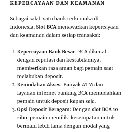
KEPERCAYAAN DAN KEAMANAN
Sebagai salah satu bank terkemuka di
Indonesia,
Slot BCA
menawarkan kepercayaan
dan keamanan dalam setiap transaksi:
Kepercayaan Bank Besar
: BCA dikenal
dengan reputasi dan kestabilannya,
memberikan rasa aman bagi pemain saat
melakukan deposit.
Kemudahan Akses
: Banyak ATM dan
layanan internet banking BCA memudahkan
pemain untuk deposit kapan saja.
Opsi Deposit Beragam
: Dengan
slot BCA 10
ribu
, pemain memiliki kesempatan untuk
bermain lebih lama dengan modal yang