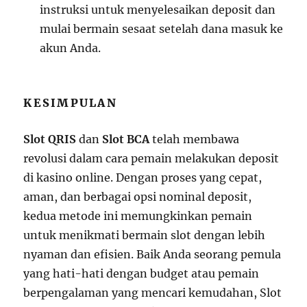
instruksi untuk menyelesaikan deposit dan
mulai bermain sesaat setelah dana masuk ke
akun Anda.
KESIMPULAN
Slot QRIS
dan
Slot BCA
telah membawa
revolusi dalam cara pemain melakukan deposit
di kasino online. Dengan proses yang cepat,
aman, dan berbagai opsi nominal deposit,
kedua metode ini memungkinkan pemain
untuk menikmati bermain slot dengan lebih
nyaman dan efisien. Baik Anda seorang pemula
yang hati-hati dengan budget atau pemain
berpengalaman yang mencari kemudahan, Slot