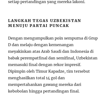
setiap pertandingan yang mereka lakoni.
LANGKAH TEGAS UZBEKISTAN
MENUJU PARTAI PUNCAK
Dengan mengumpulkan poin sempurna di Grup
D dan melaju dengan kemenangan
meyakinkan atas Arab Saudi dan Indonesia di
babak perempatfinal dan semifinal, Uzbekistan
memasuki final dengan rekor impresif.
Dipimpin oleh Timur Kapadze, tim tersebut
menghasilkan total 14 gol dan
mempertahankan gawang mereka dari
kebobolan hingga pertandingan final.