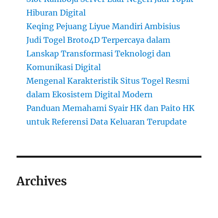
Hiburan Digital
Keqing Pejuang Liyue Mandiri Ambisius
Judi Togel Broto4D Terpercaya dalam
Lanskap Transformasi Teknologi dan
Komunikasi Digital
Mengenal Karakteristik Situs Togel Resmi
dalam Ekosistem Digital Modern
Panduan Memahami Syair HK dan Paito HK
untuk Referensi Data Keluaran Terupdate
Archives