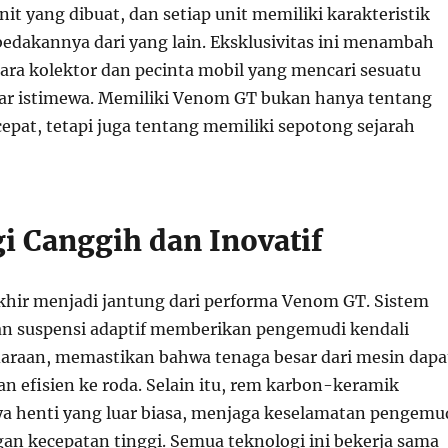
nit yang dibuat, dan setiap unit memiliki karakteristik
dakannya dari yang lain. Eksklusivitas ini menambah
para kolektor dan pecinta mobil yang mencari sesuatu
ar istimewa. Memiliki Venom GT bukan hanya tentang
epat, tetapi juga tentang memiliki sepotong sejarah
i Canggih dan Inovatif
hir menjadi jantung dari performa Venom GT. Sistem
dan suspensi adaptif memberikan pengemudi kendali
araan, memastikan bahwa tenaga besar dari mesin dapa
n efisien ke roda. Selain itu, rem karbon-keramik
 henti yang luar biasa, menjaga keselamatan pengemu
gan kecepatan tinggi. Semua teknologi ini bekerja sama