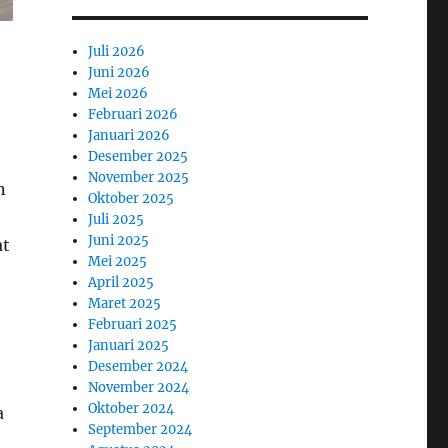
Juli 2026
Juni 2026
Mei 2026
Februari 2026
Januari 2026
Desember 2025
November 2025
n
Oktober 2025
Juli 2025
Juni 2025
at
Mei 2025
April 2025
Maret 2025
Februari 2025
Januari 2025
Desember 2024
November 2024
Oktober 2024
a
September 2024