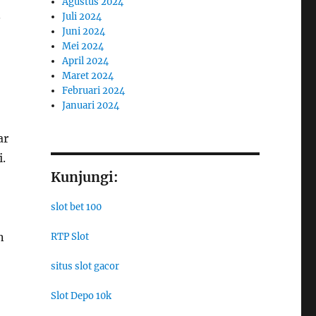
Agustus 2024
.
Juli 2024
Juni 2024
Mei 2024
April 2024
Maret 2024
Februari 2024
Januari 2024
ar
.
Kunjungi:
slot bet 100
n
RTP Slot
situs slot gacor
Slot Depo 10k