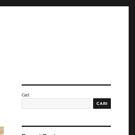
Cari
CARI