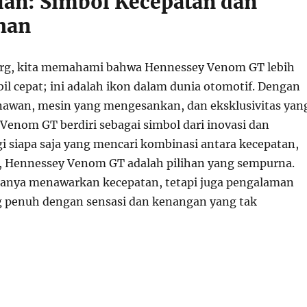
an: Simbol Kecepatan dan
han
org, kita memahami bahwa Hennessey Venom GT lebih
il cepat; ini adalah ikon dalam dunia otomotif. Dengan
awan, mesin yang mengesankan, dan eksklusivitas yan
, Venom GT berdiri sebagai simbol dari inovasi dan
 siapa saja yang mencari kombinasi antara kecepatan,
s, Hennessey Venom GT adalah pilihan yang sempurna.
 hanya menawarkan kecepatan, tetapi juga pengalaman
 penuh dengan sensasi dan kenangan yang tak