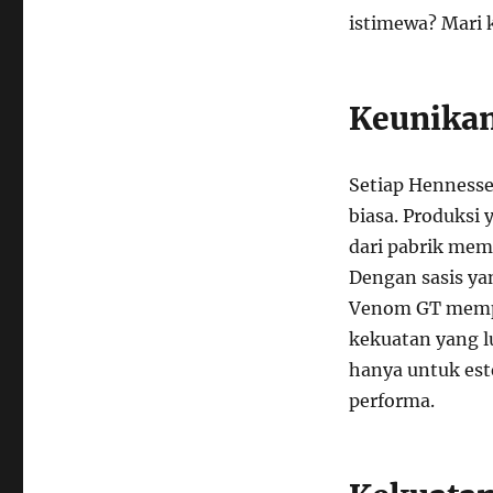
istimewa? Mari k
Keunikan
Setiap Hennesse
biasa. Produksi
dari pabrik memi
Dengan sasis yan
Venom GT memp
kekuatan yang l
hanya untuk est
performa.