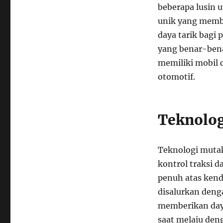
beberapa lusin u
unik yang membe
daya tarik bagi 
yang benar-ben
memiliki mobil c
otomotif.
Teknolog
Teknologi mutak
kontrol traksi 
penuh atas kend
disalurkan denga
memberikan daya
saat melaju den