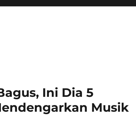
agus, Ini Dia 5
Mendengarkan Musik