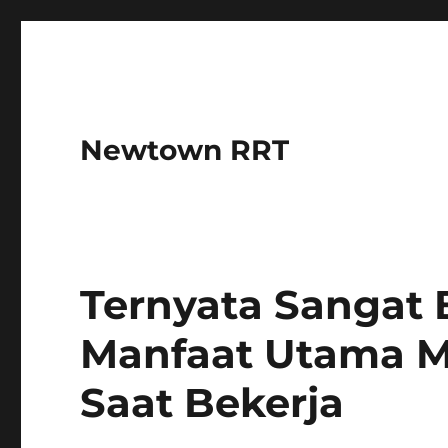
Newtown RRT
Ternyata Sangat B
Manfaat Utama 
Saat Bekerja