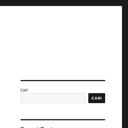
Cari
CARI