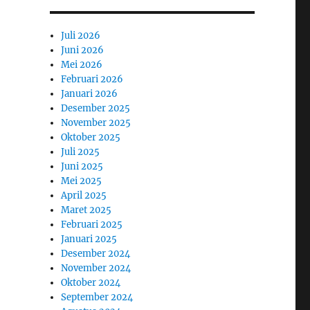
Juli 2026
Juni 2026
Mei 2026
Februari 2026
Januari 2026
Desember 2025
November 2025
Oktober 2025
Juli 2025
Juni 2025
Mei 2025
April 2025
Maret 2025
Februari 2025
Januari 2025
Desember 2024
November 2024
Oktober 2024
September 2024