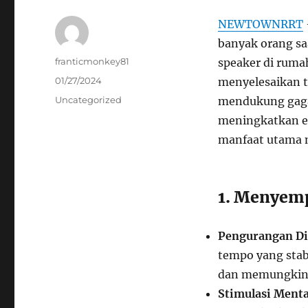
NEWTOWNRRT
banyak orang saa
Author
franticmonkey81
speaker di ruma
Posted
01/27/2024
menyelesaikan tu
on
Categories
Uncategorized
mendukung gaga
meningkatkan efe
manfaat utama 
1. Menyemp
Pengurangan Di
tempo yang stab
dan memungkinka
Stimulasi Menta