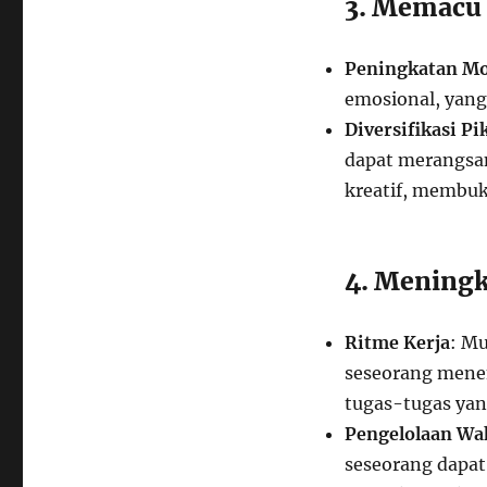
3. Memacu 
Peningkatan M
emosional, yang
Diversifikasi Pi
dapat merangsan
kreatif, membuk
4. Meningk
Ritme Kerja
: M
seseorang mene
tugas-tugas yan
Pengelolaan Wa
seseorang dapat