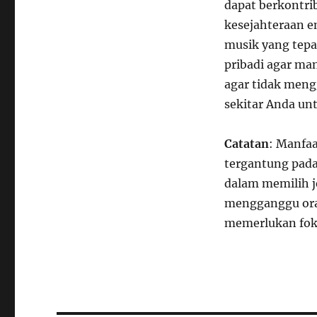
dapat berkontrib
kesejahteraan e
musik yang tepa
pribadi agar ma
agar tidak meng
sekitar Anda un
Catatan
: Manfaa
tergantung pada 
dalam memilih j
mengganggu oran
memerlukan foku