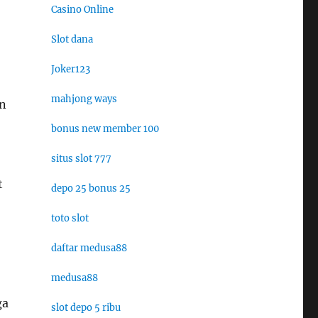
Casino Online
Slot dana
Joker123
mahjong ways
an
bonus new member 100
situs slot 777
t
depo 25 bonus 25
toto slot
daftar medusa88
medusa88
ga
slot depo 5 ribu