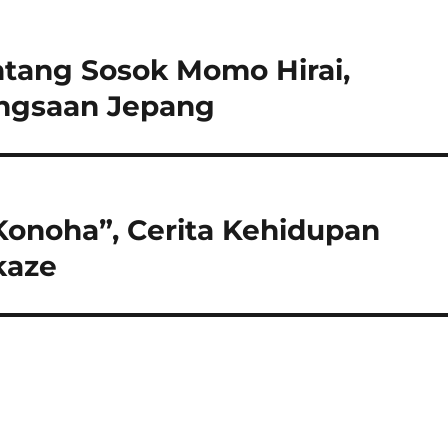
tang Sosok Momo Hirai,
ngsaan Jepang
 Konoha”, Cerita Kehidupan
kaze