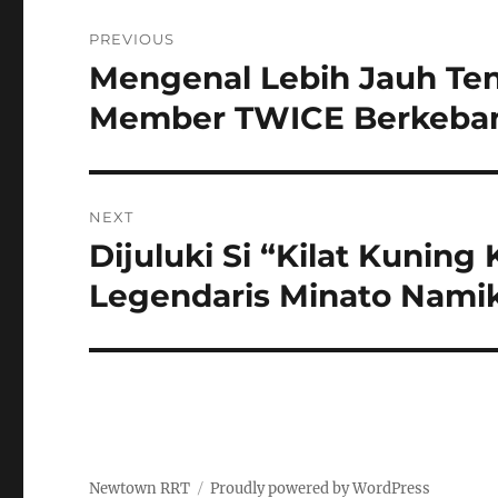
Navigasi
PREVIOUS
pos
Mengenal Lebih Jauh Ten
Previous
post:
Member TWICE Berkeba
NEXT
Dijuluki Si “Kilat Kuning
Next
post:
Legendaris Minato Nami
Newtown RRT
Proudly powered by WordPress