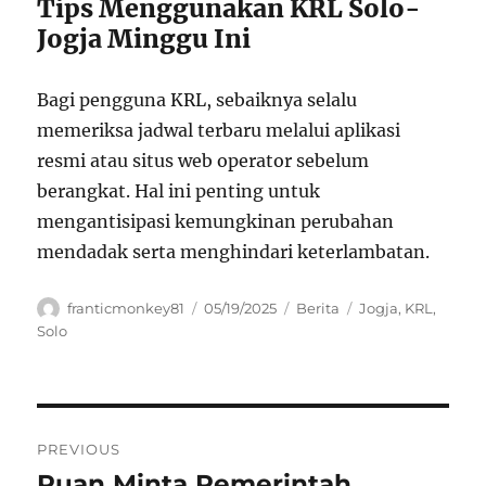
Tips Menggunakan KRL Solo-
Jogja Minggu Ini
Bagi pengguna KRL, sebaiknya selalu
memeriksa jadwal terbaru melalui aplikasi
resmi atau situs web operator sebelum
berangkat. Hal ini penting untuk
mengantisipasi kemungkinan perubahan
mendadak serta menghindari keterlambatan.
Author
Posted
Categories
Tags
franticmonkey81
05/19/2025
Berita
Jogja
,
KRL
,
on
Solo
Navigasi
PREVIOUS
pos
Puan Minta Pemerintah
Previous