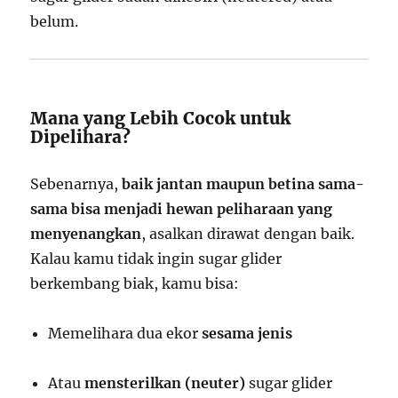
belum.
Mana yang Lebih Cocok untuk
Dipelihara?
Sebenarnya,
baik jantan maupun betina sama-
sama bisa menjadi hewan peliharaan yang
menyenangkan
, asalkan dirawat dengan baik.
Kalau kamu tidak ingin sugar glider
berkembang biak, kamu bisa:
Memelihara dua ekor
sesama jenis
Atau
mensterilkan (neuter)
sugar glider