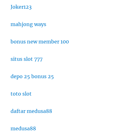
Joker123
mahjong ways
bonus new member 100
situs slot 777
depo 25 bonus 25
toto slot
daftar medusa88
medusa88