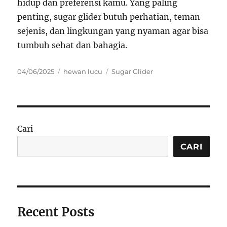
hidup dan preferensi kamu. Yang paling
penting, sugar glider butuh perhatian, teman
sejenis, dan lingkungan yang nyaman agar bisa
tumbuh sehat dan bahagia.
Posted
Categories
Tags
04/06/2025
hewan lucu
Sugar Glider
on
Cari
CARI
Recent Posts