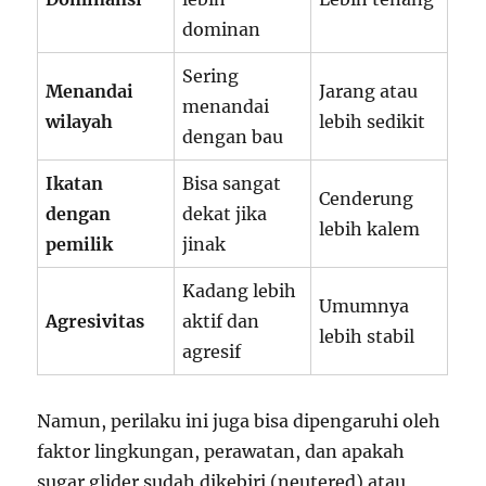
dominan
Sering
Menandai
Jarang atau
menandai
wilayah
lebih sedikit
dengan bau
Ikatan
Bisa sangat
Cenderung
dengan
dekat jika
lebih kalem
pemilik
jinak
Kadang lebih
Umumnya
Agresivitas
aktif dan
lebih stabil
agresif
Namun, perilaku ini juga bisa dipengaruhi oleh
faktor lingkungan, perawatan, dan apakah
sugar glider sudah dikebiri (neutered) atau