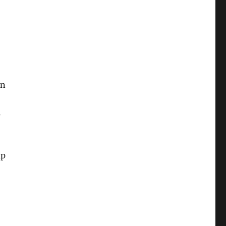
in
s
ap