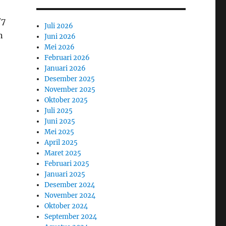
/7
Juli 2026
n
Juni 2026
Mei 2026
Februari 2026
Januari 2026
Desember 2025
November 2025
Oktober 2025
Juli 2025
Juni 2025
Mei 2025
April 2025
Maret 2025
Februari 2025
Januari 2025
Desember 2024
November 2024
Oktober 2024
September 2024