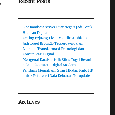
Recent Posts
r
Slot Kamboja Server Luar Negeri Jadi Topik
Hiburan Digital
Keqing Pejuang Liyue Mandiri Ambisius
Judi Togel Broto4D Terpercaya dalam
Lanskap Transformasi Teknologi dan
Komunikasi Digital
Mengenal Karakteristik Situs Togel Resmi
dalam Ekosistem Digital Modern
Panduan Memahami Syair HK dan Paito HK
untuk Referensi Data Keluaran Terupdate
Archives