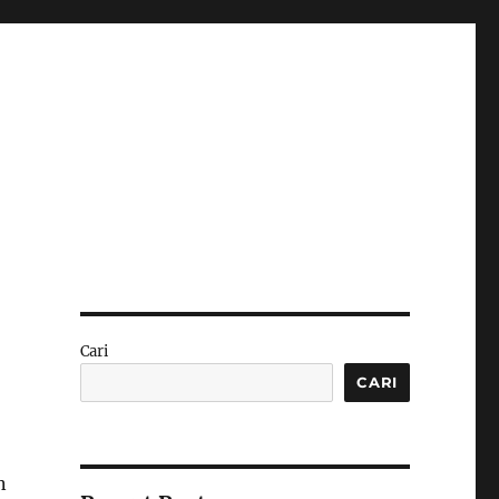
Cari
CARI
n