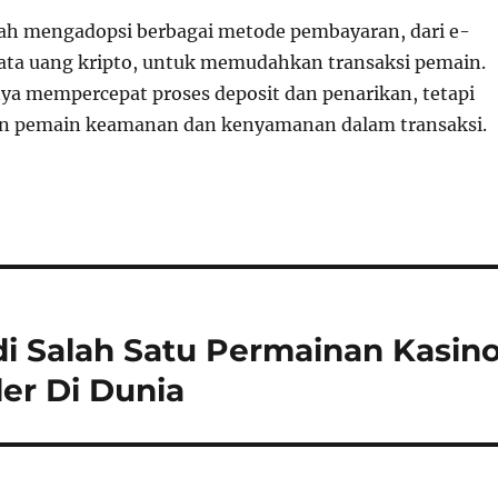
elah mengadopsi berbagai metode pembayaran, dari e-
ata uang kripto, untuk memudahkan transaksi pemain.
anya mempercepat proses deposit dan penarikan, tetapi
n pemain keamanan dan kenyamanan dalam transaksi.
di Salah Satu Permainan Kasin
er Di Dunia