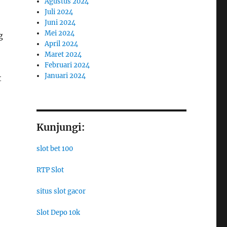
Agustus 2024
Juli 2024
Juni 2024
Mei 2024
g
April 2024
Maret 2024
Februari 2024
Januari 2024
t
Kunjungi:
slot bet 100
RTP Slot
situs slot gacor
Slot Depo 10k