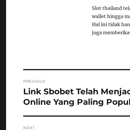
Slot thailand t
wallet hingga m
Hal ini tidak h
juga memberika
Navigasi
PREVIOUS
pos
Link Sbobet Telah Menja
Previous
post:
Online Yang Paling Popul
NEXT