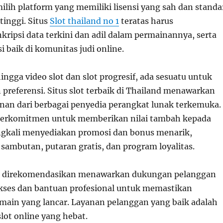
lih platform yang memiliki lisensi yang sah dan standa
inggi. Situs
Slot thailand no 1
teratas harus
ripsi data terkini dan adil dalam permainannya, serta
i baik di komunitas judi online.
 hingga video slot dan slot progresif, ada sesuatu untuk
n preferensi. Situs slot terbaik di Thailand menawarkan
an dari berbagai penyedia perangkat lunak terkemuka.
 berkomitmen untuk memberikan nilai tambah kepada
ngkali menyediakan promosi dan bonus menarik,
sambutan, putaran gratis, dan program loyalitas.
ng direkomendasikan menawarkan dukungan pelanggan
kses dan bantuan profesional untuk memastikan
ain yang lancar. Layanan pelanggan yang baik adalah
slot online yang hebat.