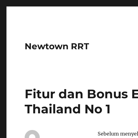
Newtown RRT
Fitur dan Bonus E
Thailand No 1
Sebelum menyela