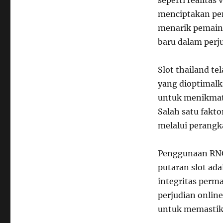
seperti realitas
menciptakan pen
menarik pemain 
baru dalam perju
Slot thailand t
yang dioptimal
untuk menikmati
Salah satu fakto
melalui perangk
Penggunaan RNG
putaran slot ad
integritas perm
perjudian onlin
untuk memastika