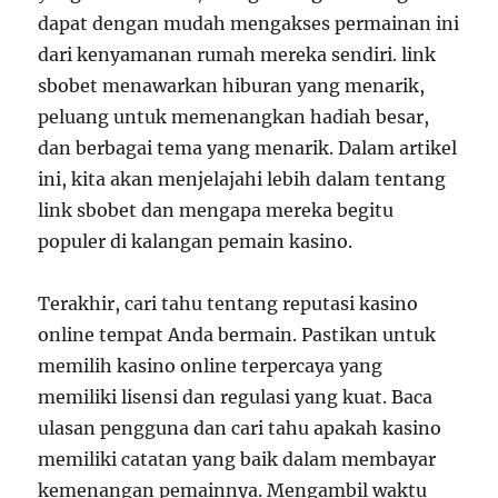
dapat dengan mudah mengakses permainan ini
dari kenyamanan rumah mereka sendiri. link
sbobet menawarkan hiburan yang menarik,
peluang untuk memenangkan hadiah besar,
dan berbagai tema yang menarik. Dalam artikel
ini, kita akan menjelajahi lebih dalam tentang
link sbobet dan mengapa mereka begitu
populer di kalangan pemain kasino.
Terakhir, cari tahu tentang reputasi kasino
online tempat Anda bermain. Pastikan untuk
memilih kasino online terpercaya yang
memiliki lisensi dan regulasi yang kuat. Baca
ulasan pengguna dan cari tahu apakah kasino
memiliki catatan yang baik dalam membayar
kemenangan pemainnya. Mengambil waktu