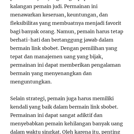
kalangan pemain judi. Permainan ini
menawarkan keseruan, keuntungan, dan
fleksibilitas yang membuatnya menjadi favorit
bagi banyak orang. Namun, pemain harus tetap
berhati-hati dan bertanggung jawab dalam
bermain link sbobet. Dengan pemilihan yang
tepat dan manajemen uang yang bijak,
permainan ini dapat memberikan pengalaman
bermain yang menyenangkan dan
menguntungkan.
Selain strategi, pemain juga harus memiliki
kendali yang baik dalam bermain link sbobet.
Permainan ini dapat sangat adiktif dan
menyebabkan pemain kehilangan banyak uang
dalam waktu singkat. Oleh karena itu, penting