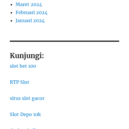
Maret 2024
Februari 2024
Januari 2024
Kunjungi:
slot bet 100
RTP Slot
situs slot gacor
Slot Depo 10k