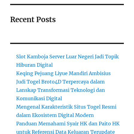
Recent Posts
Slot Kamboja Server Luar Negeri Jadi Topik
Hiburan Digital
Keqing Pejuang Liyue Mandiri Ambisius
Judi Togel Broto4D Terpercaya dalam
Lanskap Transformasi Teknologi dan
Komunikasi Digital
Mengenal Karakteristik Situs Togel Resmi
dalam Ekosistem Digital Modern
Panduan Memahami Syair HK dan Paito HK
untuk Referensi Data Keluaran Terupdate