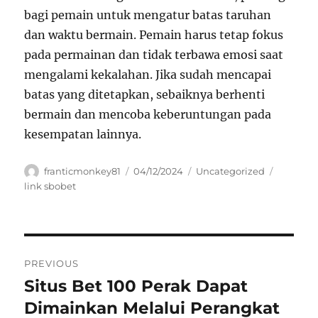
bagi pemain untuk mengatur batas taruhan
dan waktu bermain. Pemain harus tetap fokus
pada permainan dan tidak terbawa emosi saat
mengalami kekalahan. Jika sudah mencapai
batas yang ditetapkan, sebaiknya berhenti
bermain dan mencoba keberuntungan pada
kesempatan lainnya.
Author
Posted
Categories
Tags
franticmonkey81
04/12/2024
Uncategorized
on
link sbobet
Navigasi
PREVIOUS
pos
Situs Bet 100 Perak Dapat
Previous
post:
Dimainkan Melalui Perangkat