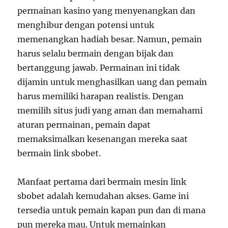
permainan kasino yang menyenangkan dan
menghibur dengan potensi untuk
memenangkan hadiah besar. Namun, pemain
harus selalu bermain dengan bijak dan
bertanggung jawab. Permainan ini tidak
dijamin untuk menghasilkan uang dan pemain
harus memiliki harapan realistis. Dengan
memilih situs judi yang aman dan memahami
aturan permainan, pemain dapat
memaksimalkan kesenangan mereka saat
bermain link sbobet.
Manfaat pertama dari bermain mesin link
sbobet adalah kemudahan akses. Game ini
tersedia untuk pemain kapan pun dan di mana
pun mereka mau. Untuk memainkan