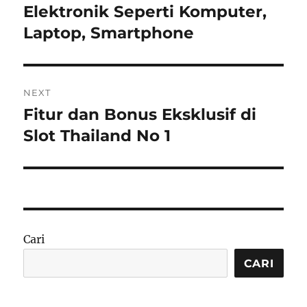
Elektronik Seperti Komputer,
Laptop, Smartphone
NEXT
Fitur dan Bonus Eksklusif di
Next
post:
Slot Thailand No 1
Cari
CARI