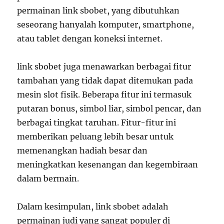
permainan link sbobet, yang dibutuhkan
seseorang hanyalah komputer, smartphone,
atau tablet dengan koneksi internet.
link sbobet juga menawarkan berbagai fitur
tambahan yang tidak dapat ditemukan pada
mesin slot fisik. Beberapa fitur ini termasuk
putaran bonus, simbol liar, simbol pencar, dan
berbagai tingkat taruhan. Fitur-fitur ini
memberikan peluang lebih besar untuk
memenangkan hadiah besar dan
meningkatkan kesenangan dan kegembiraan
dalam bermain.
Dalam kesimpulan, link sbobet adalah
permainan judi yang sangat populer di