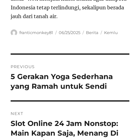
Indonesia tetap terlindungi, sekalipun berada
jauh dari tanah air.
Author
Posted
Categories
Tags
franticmonkey81
06/25/2025
Berita
Kemlu
on
Navigasi
PREVIOUS
pos
5 Gerakan Yoga Sederhana
Previous
post:
yang Ramah untuk Sendi
NEXT
Slot Online 24 Jam Nonstop:
Next
post:
Main Kapan Saja, Menang Di