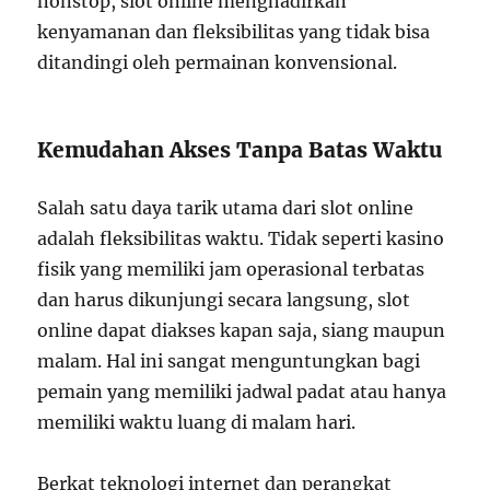
nonstop, slot online menghadirkan
kenyamanan dan fleksibilitas yang tidak bisa
ditandingi oleh permainan konvensional.
Kemudahan Akses Tanpa Batas Waktu
Salah satu daya tarik utama dari slot online
adalah fleksibilitas waktu. Tidak seperti kasino
fisik yang memiliki jam operasional terbatas
dan harus dikunjungi secara langsung, slot
online dapat diakses kapan saja, siang maupun
malam. Hal ini sangat menguntungkan bagi
pemain yang memiliki jadwal padat atau hanya
memiliki waktu luang di malam hari.
Berkat teknologi internet dan perangkat