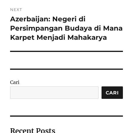
NEXT
Azerbaijan: Negeri di
Next
post:
Persimpangan Budaya di Mana
Karpet Menjadi Mahakarya
Cari
CARI
Recent Posts