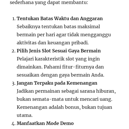
sederhana yang dapat membantu:
Tentukan Batas Waktu dan Anggaran
Sebaiknya tentukan batas maksimal
bermain per hari agar tidak mengganggu
aktivitas dan keuangan pribadi.
Pilih Jenis Slot Sesuai Gaya Bermain
Pelajari karakteristik slot yang ingin
dimainkan. Pahami fitur-fiturnya dan
sesuaikan dengan gaya bermain Anda.
Jangan Terpaku pada Kemenangan
Jadikan permainan sebagai sarana hiburan,
bukan semata-mata untuk mencari uang.
Kemenangan adalah bonus, bukan tujuan
utama.
Manfaatkan Mode Demo