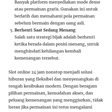
Banyak platform menyediakan mode demo
atau permainan gratis. Gunakan ini untuk
berlatih dan memahami pola permainan
sebelum bermain dengan uang asli.
Berhenti Saat Sedang Menang
Salah satu strategi bijak adalah berhenti
ketika berada dalam posisi menang, untuk
menghindari kehilangan kembali
kemenangan tersebut.
Slot online 24 jam nonstop menjadi solusi
hiburan yang fleksibel dan menyenangkan di
tengah kesibukan modern. Dengan beragam
pilihan permainan, kemudahan akses, dan
peluang kemenangan yang menggiurkan, tidak
heran jika permainan ini terus mengalami