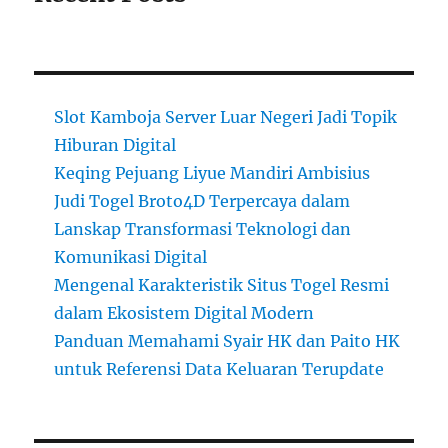
Slot Kamboja Server Luar Negeri Jadi Topik
Hiburan Digital
Keqing Pejuang Liyue Mandiri Ambisius
Judi Togel Broto4D Terpercaya dalam
Lanskap Transformasi Teknologi dan
Komunikasi Digital
Mengenal Karakteristik Situs Togel Resmi
dalam Ekosistem Digital Modern
Panduan Memahami Syair HK dan Paito HK
untuk Referensi Data Keluaran Terupdate