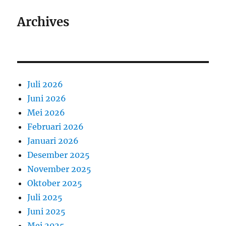
Archives
Juli 2026
Juni 2026
Mei 2026
Februari 2026
Januari 2026
Desember 2025
November 2025
Oktober 2025
Juli 2025
Juni 2025
Mei 2025