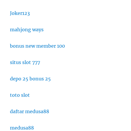
Joker123
mahjong ways
bonus new member 100
situs slot 777
depo 25 bonus 25
toto slot
daftar medusa88
medusa88