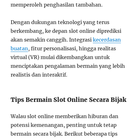
memperoleh penghasilan tambahan.
Dengan dukungan teknologi yang terus
berkembang, ke depan slot online diprediksi
akan semakin canggih. Integrasi
kecerdasan
buatan
, fitur personalisasi, hingga realitas
virtual (VR) mulai dikembangkan untuk
menciptakan pengalaman bermain yang lebih
realistis dan interaktif.
Tips Bermain Slot Online Secara Bijak
Walau slot online memberikan hiburan dan
potensi kemenangan, penting untuk tetap
bermain secara bijak. Berikut beberapa tips